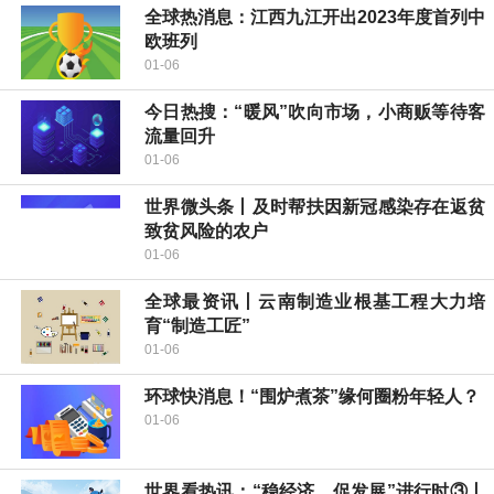
全球热消息：江西九江开出2023年度首列中
欧班列
01-06
今日热搜：“暖风”吹向市场，小商贩等待客
流量回升
01-06
世界微头条丨及时帮扶因新冠感染存在返贫
致贫风险的农户
01-06
全球最资讯丨云南制造业根基工程大力培
育“制造工匠”
01-06
环球快消息！“围炉煮茶”缘何圈粉年轻人？
01-06
世界看热讯：“稳经济、促发展”进行时③丨