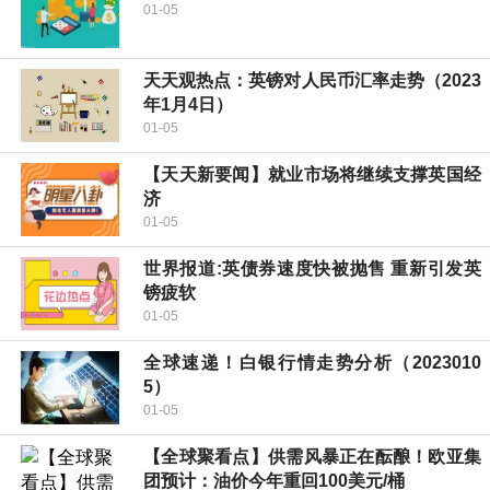
01-05
天天观热点：英镑对人民币汇率走势（2023
年1月4日）
01-05
【天天新要闻】就业市场将继续支撑英国经
济
01-05
世界报道:英债券速度快被抛售 重新引发英
镑疲软
01-05
全球速递！白银行情走势分析（2023010
5）
01-05
【全球聚看点】供需风暴正在酝酿！欧亚集
团预计：油价今年重回100美元/桶