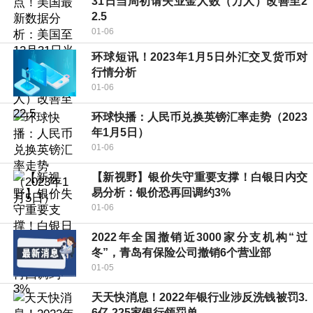
31日当周初请失业金人数（万人）改善至2
2.5
01-06
环球短讯！2023年1月5日外汇交叉货币对
行情分析
01-06
环球快播：人民币兑换英镑汇率走势（2023
年1月5日）
01-06
【新视野】银价失守重要支撑！白银日内交
易分析：银价恐再回调约3%
01-06
2022年全国撤销近3000家分支机构“过
冬”，青岛有保险公司撤销6个营业部
01-05
天天快消息！2022年银行业涉反洗钱被罚3.
6亿 225家银行领罚单