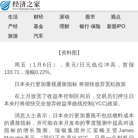
1月6日外汇市场行情走势分析：美元/日元低位冲高
生活
财经
滚动
股市
观点
日本央行更加重视通胀指标 将很快放弃宽松政策
产经
基金
理财
银行·保险
新股IPO
指股网| 2023-01-06 12:35:35
旅游
汽车
【资料图】
周五（1月6日），美元/日元低位冲高，暂报
133.71，涨幅0.22%。
日本央行更加重视通胀指标 将很快放弃宽松政策
在上月放宽了收益率控制区间后，交易员们押注日
本央行将很快完全放弃收益率曲线控制(YCC)政策。
消息人士表示，日本央行更加重视不包括燃料成本
的通胀指标，并可能在本月发布的季度预测中提高对该
指标的增长预测。瑞银集团外汇策略主管James
Malcolm表示，“我们正在退出YCC，只是一个时机问