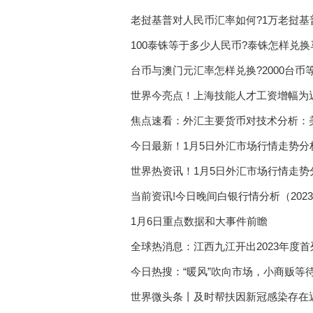
老挝基普对人民币汇率如何?1万老挝基
100泰铢等于多少人民币?泰铢怎样兑换
台币与澳门元汇率怎样兑换?2000台币
世界今亮点！上海技能人才工资增幅为
焦点速看：外汇主要货币对技术分析：美元
今日最新！1月5日外汇市场行情走势
破步履蹒跚
世界热资讯！1月5日外汇市场行情走
将公布
当前资讯!今日晚间白银行情分析（2023
1月6日重点数据和大事件前瞻
全球热消息：江西九江开出2023年度
今日热搜：“暖风”吹向市场，小商贩等
世界微头条丨及时帮扶因新冠感染存在