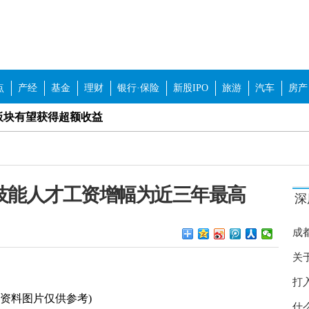
点
产经
基金
理财
银行·保险
新股IPO
旅游
汽车
房产
板块有望获得超额收益
企改革概念股等板块
争格局优化
技能人才工资增幅为近三年最高
深
0%是下一个重要点位
传”擦边球 如何加强行业自律？
成
保持稳定 举办线上线下招聘180场
关
打
涨 北京对猪肉市场价格进行调控
(资料图片仅供参考)
什