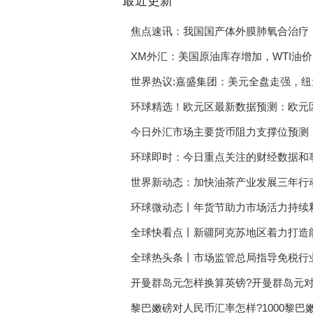
最近更新
东台助企纾困稳就业 多
焦点速讯：我国国产体外膜肺氧合治疗
新疆发放稳岗返还资金 
XM外汇：美国原油库存增加，WTI油价
5月CPI环比转降 工农
世界热议:嘉盛集团：美元全盘走强，纽元
消费者投诉：iBox链盒
环球精选！欧元区最新数据预测：欧元区12
钢铁行业产量下降 行业
或利好欧元
今日外汇市场主要货币阻力支撑位预测（20
生猪养殖板块有望迎来第
环球即时：今日重点关注的财经数据和事
复盘A股历次回购热潮 
世界新动态：加快油茶产业发展三年行
环球微动态丨年货节助力市场活力持续
中泰证券：低估值蓝筹
全球快看点丨新疆阿克苏地区着力打造
中信建投：国有房企提
全球热头条丨市场监管总局指导免税行
开曼群岛元怎样换算英镑?开曼群岛元对
黎巴嫩磅对人民币汇率怎样?1000黎巴