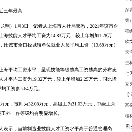
 涌现一些创新做法
深
近三年最高
龙头企业有扩产计划
第
有望形成规模效应
龙翔）1月3日，记者从上海市人社局获悉，2021年该市企
程
海技能人才平均工资为14.83万元，较上年增加1.28万
年施行 处方药实行实名制
软
，比该市全口径城镇单位就业人员平均工资（13.68万元）
尾货竞争空间正在收缩
天
战” 研发竞速赛火热
怎
上海平均工资水平，呈现技能等级越高工资越高的分布态
” 头部企业如何降本增效？
七
平均工资为19.32万元，较上年增加2.25万元，同比增
” 规范口腔种植收费方式
秃
均工资多5.64万元。
【
 养殖端扭亏为盈
万元，技师为32.08万元，高级工为31.03万元，中级工为
富
产新冠口服药研发难度加大
除初级工外，各等级均有明显增长。
桂
二孩、三孩家庭购买新房最高补贴10万元
科
人表示，当前制造业技能人才工资水平高于普通管理岗
上调产品出厂价