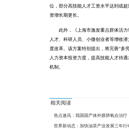
位，部分高技能人才工资水平达到或超
6月新增人民币贷款2.8
资增长期更长。
河北精准开拓就业资源 
此外，《上海市激发重点群体活力
北戴河新区举办多场招聘
人才、科研人员、小微创业者等增收潜
秦皇岛打通产业工人成长
度改革。该方案特别提出，将完善“多
岳阳今年“腾编”1384个
人力资本投资力度，提高技能人才待遇
机制。
山东齐河推出首批驿站式
本月底海南将举行3场线下
关键词：
同比增长
工资水平
福建启动“民企稳岗促就
引人才稳就业 西安打造
相关阅读
陕西铜川市开展大型公益
焦点速讯：我国国产体外膜肺氧合治疗
“宁青驿站”·栖霞青年人
世界新动态：加快油茶产业发展三年行