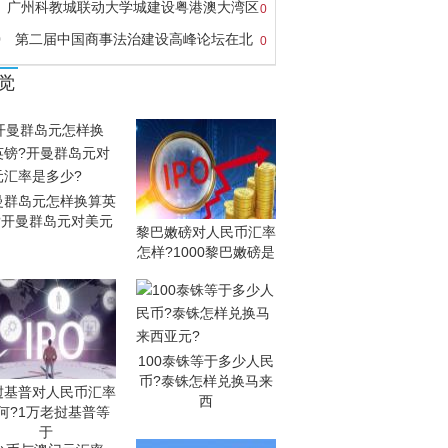
广州科教城联动大学城建设粤港澳大湾区
0
0
第二届中国商事法治建设高峰论坛在北
0
觉
曼群岛元怎样换算英
?开曼群岛元对美元
黎巴嫩磅对人民币汇率
怎样?1000黎巴嫩磅是
100泰铢等于多少人民
币?泰铢怎样兑换马来
挝基普对人民币汇率
西
何?1万老挝基普等
于