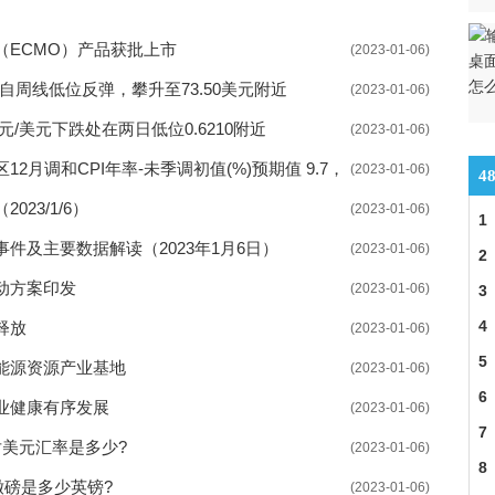
措并举服务企业引才用工
（ECMO）产品获批上市
(2023-01-06)
扩大失业保险保障范围
自周线低位反弹，攀升至73.50美元附近
(2023-01-06)
业产品和服务供给充裕
/美元下跌处在两日低位0.6210附近
(2023-01-06)
提现难
月调和CPI年率-未季调初值(%)预期值 9.7，
(2023-01-06)
4
高质量发展逐渐开启
23/1/6）
(2023-01-06)
1
二轮上涨 扩张速度放缓
件及主要数据解读（2023年1月6日）
(2023-01-06)
2
价值提升效果明显
动方案印发
级
(2023-01-06)
3
4
释放
依然是潜在利好主线
(2023-01-06)
5
能源资源产业基地
(2023-01-06)
质增效有望加速
6
业健康有序发展
(2023-01-06)
7
美元汇率是多少?
(2023-01-06)
8
嫩磅是多少英镑?
(2023-01-06)