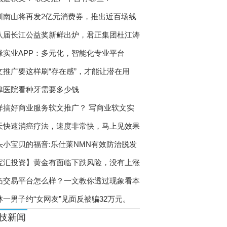
圳南山将再发2亿元消费券，推出近百场线
八届长江公益奖新鲜出炉，君正集团杜江涛
缘实业APP：多元化，智能化专业平台
文推广要这样刷“存在感”，才能让潜在用
津医院看种牙需要多少钱
样搞好商业服务软文推广？ 写商业软文实
天快速消癌疗法，速度非常快，马上见效果
头小宝贝的福音:乐仕莱NMN有效防治脱发
宝汇投资】黄金有面临下跌风险，没有上涨
拓交易平台怎么样？一文教你透过现象看本
林一男子约“女网友”见面反被骗32万元。
技新闻