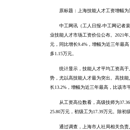
婚俗改革试验区成效明显
原标题：上海技能人才工资增幅为
肉鸡企业收入回暖 各地
种植牙指导价落地 市场
中工网讯（工人日报-中工网记者裴
业技能人才市场工资价位公布。2021年上
药品网络销售监管新规今
元，同比增长9.4%，增幅为近三年最高
当临期店不再“临期” 
多1.15万元。
新冠疫苗市场上演“升级
统计显示，技能人才平均工资高于
双汇发展问路“科技宰猪
势，尤以高技能人才最为突出。高技能人才
种植牙或告别“暴利时代
长13.2%，增幅为近三年最高，比该市平
三季度生猪价格或有回落
从工资高位数看，高级技师为37.36
真实生物上市遭质疑 国
25.80万元，初级工为17.39万元。
浙江嘉兴发布房产政策 
通过调查，上海市人社局相关负责
小麦价格走低 头部企业