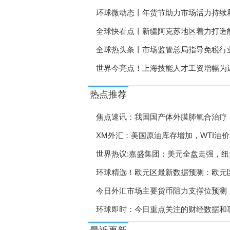
环球微动态丨年货节助力市场活力持续
《西安就业促进实施方案
全球快看点丨新疆阿克苏地区着力打造
陕西省供销事业高质量发
全球热头条丨市场监管总局指导免税行
陕西自然资源厅开展安全
世界今亮点！上海技能人才工资增幅为
陕西林业局研究部署高质
热点推荐
直播带岗让工作触“屏”
18个新职业信息向社会
焦点速讯：我国国产体外膜肺氧合治疗
XM外汇：美国原油库存增加，WTI油价
宁波助力产业工人成长成
世界热议:嘉盛集团：美元全盘走强，纽元
郑州暖心举措吸引高校毕
环球精选！欧元区最新数据预测：欧元区12
浙江“学生就业数据监测
或利好欧元
今日外汇市场主要货币阻力支撑位预测（20
贵阳观山湖区直播带岗促
环球即时：今日重点关注的财经数据和事
广西2022届高校毕业生