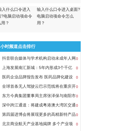
输入什么口令进入桌面?
电脑启动项命令怎么
用？
8小时频道点击排行
抖音联合媒体与学术机构启动未成年人网
0
上海发展南汇新城：5年内形成3个千亿
0
医药企业品牌报告发布 医药品牌化建设
0
全球首条无人驾驶云巴示范线将在重庆开
0
东方今典集团董事局主席张泽保与南阳市
0
深中跨江通道：将建成粤港澳大湾区交通
0
第四届进博会将展现更多的高精新特产品
0
北京商业航天产业基地揭牌 多个产业项
0