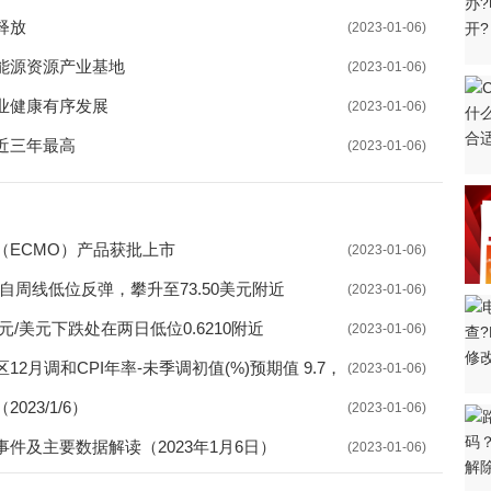
释放
》出台 稳步推进失业保险扩围
(2023-01-06)
能源资源产业基地
(2023-01-06)
展 解决企业问题寻求破局之道
业健康有序发展
(2023-01-06)
宣传咨询日活动 接受群众咨询178人
近三年最高
(2023-01-06)
量推进项目建设 提高资金使用效率
可及 沈阳促进招聘活动取得实效
公示 指导培训机构依据标准开展培训
（ECMO）产品获批上市
(2023-01-06)
自周线低位反弹，攀升至73.50美元附近
才 探索整合各类公共服务资源
(2023-01-06)
/美元下跌处在两日低位0.6210附近
(2023-01-06)
业生就业 推动创新平台人才引进
月调和CPI年率-未季调初值(%)预期值 9.7，
(2023-01-06)
平台”上线 推进教育数字化战略行动
23/1/6）
(2023-01-06)
就业 着力创新服务模式
件及主要数据解读（2023年1月6日）
(2023-01-06)
就业双选会举行 实行闭环管理