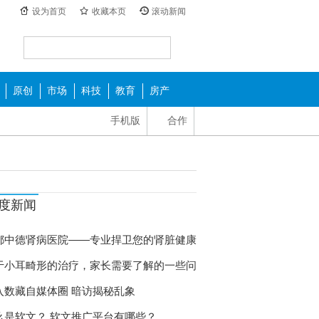
设为首页
收藏本页
滚动新闻
原创
市场
科技
教育
房产
手机版
合作
度新闻
都中德肾病医院——专业捍卫您的肾脏健康
于小耳畸形的治疗，家长需要了解的一些问
入数藏自媒体圈 暗访揭秘乱象
么是软文？ 软文推广平台有哪些？