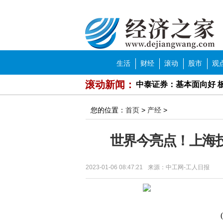
经济之家
导航
生活
财经
滚动
股市
观
滚动新闻：
中泰证券：基本面向好 
方正证券：逢低关注国
您的位置：
首页
>
产经
>
中泰证券：头部房企竞
世界今亮点！上海
华泰证券：十年美债2.
牙膏品牌花式打“功效宣
2023-01-06 08:47:21
来源：中工网-工人日报
济南市中区就业形势持续
近期猪肉价格出现明显上