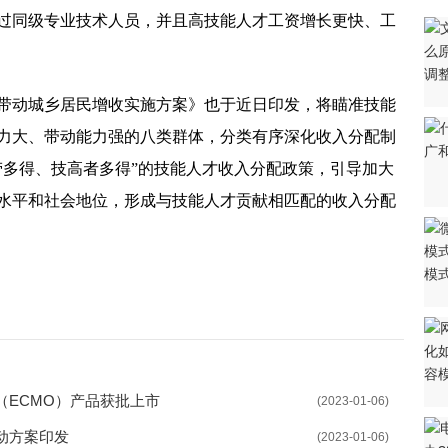
过同级专业技术人员，并且高技能人才工资增长更快、工
1万亿元 信贷、社融大幅冲高
支持引导灵活就业
带动城乡居民增收实施方案》也于近日印发，将瞄准技能
会 为高校毕业生提供服务
力大、带动能力强的八类群体，分类有序深化收入分配制
“快车道” 推动产改工作提质增效
劳多得、技高者多得”的技能人才收入分配政策，引导加大
招才引贤 严格用编审批
水平和社会地位，形成与技能人才贡献相匹配的收入分配
人才公寓 助力招才引智工作开展
招聘会 累计提供岗位1064个
业”专项行动 加快惠企政策兑现
“青年人才就业创业蓄水池”
网络招聘行动 以优质服务助推稳就业
（ECMO）产品获批上市
(2023-01-06)
才驿站开站 为高校青年搭建平台
动方案印发
(2023-01-06)