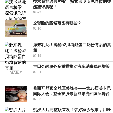
技术赋能语言桥梁，探索讯飞听见同传的智
能翻译奥秘！
02-22
交强险的赔偿范围有哪些？
02-10
源来乳此！揭秘a2贝塔酪蛋白奶粉背后的真
相
02-19
丰田金融服务多举措推动汽车消费稳速增长
02-04
修丽可登顶全球医美峰会——第25届英卡思
国际大会，整全护肤最新成果亮相国际舞台
02-03
贺岁大片完整版首发！讲好家乡故事，用匠