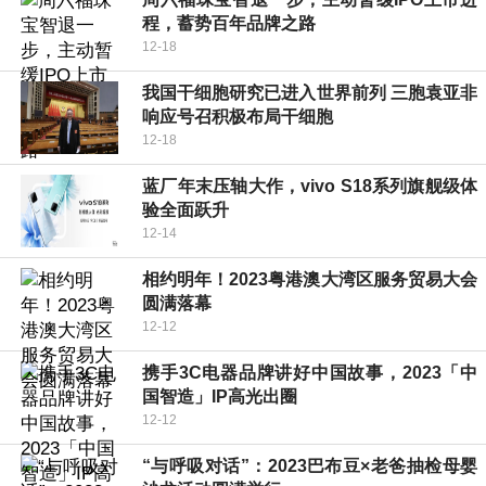
程，蓄势百年品牌之路
12-18
我国干细胞研究已进入世界前列 三胞袁亚非
响应号召积极布局干细胞
12-18
蓝厂年末压轴大作，vivo S18系列旗舰级体
验全面跃升
12-14
相约明年！2023粤港澳大湾区服务贸易大会
圆满落幕
12-12
携手3C电器品牌讲好中国故事，2023「中
国智造」IP高光出圈
12-12
“与呼吸对话”：2023巴布豆×老爸抽检母婴