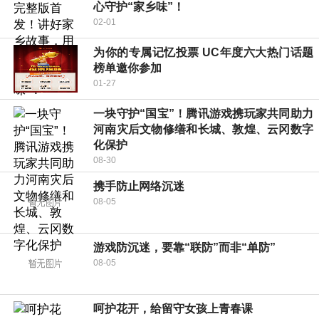
心守护“家乡味”！
02-01
为你的专属记忆投票 UC年度六大热门话题
榜单邀你参加
01-27
一块守护“国宝”！腾讯游戏携玩家共同助力
河南灾后文物修缮和长城、敦煌、云冈数字
化保护
08-30
携手防止网络沉迷
08-05
游戏防沉迷，要靠“联防”而非“单防”
08-05
呵护花开，给留守女孩上青春课