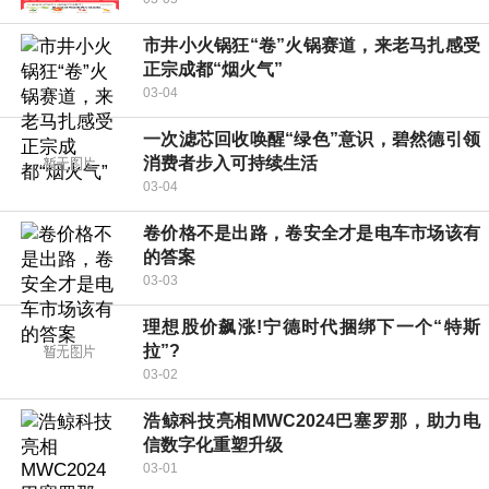
市井小火锅狂“卷”火锅赛道，来老马扎感受
正宗成都“烟火气”
03-04
一次滤芯回收唤醒“绿色”意识，碧然德引领
消费者步入可持续生活
03-04
卷价格不是出路，卷安全才是电车市场该有
的答案
03-03
理想股价飙涨!宁德时代捆绑下一个“特斯
拉”?
03-02
浩鲸科技亮相MWC2024巴塞罗那，助力电
信数字化重塑升级
03-01