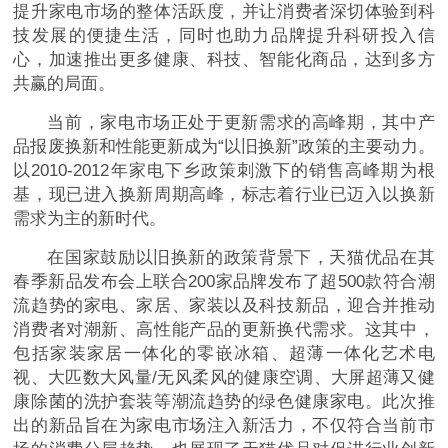
提升家电市场的整体活跃度，并让消费者深切体验到科
技发展的便捷生活，同时也助力品牌提升科研投入信
心，加速推出更多健康、科技、智能化商品，达到多方
共赢的局面。
当前，家电市场正处于更新需求的高峰期，其中产
品报废换新和
性能更新成为“以旧换新”政策的主要动力。
以2010-2012年家电下乡政策刺激下的销售高峰期为根
基，现已进入换新周期高峰，标志着行业已迈入以换新
需求为主的
新时代。
在
国家鼓励以旧换新的政策背景下，天猫优品在其
春季新品发布会上联合200家品牌发布了超500款符合潮
流趋势的家电、家居、家装以及科技新品，迎合并推动
消费者对潮新、高
性能产品的更新换代需求。这其中，
包括家装家居一体化的零嵌冰箱、超薄一体化艺术电
视、大匹数大风量/无风柔风的健康空调、大屏超薄又健
康除菌的洗护套装等潮流趋势的绿色健康家电。此次推
出的新品旨在为家电市场注入新活力，不仅符合当前市