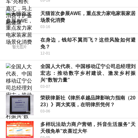
03-18
天猫首次参展AWE，重点发力家电家装家居
场景化消费
03-16
在身边，钱却不翼而飞？这些风险如何避
免？
12-01
全国人大代表、中国移动辽宁公司总经理刘
宏志：推动数字乡村建设、激发乡村振
兴“数智力量”
03-07
荣获律新社《律所卓越品牌影响力指南（20
23）》两大奖项，在明律所凭何？
03-06
多样玩法助力商户营销，抖音生活服务“天
天领免单”欢喜过大年
03-05