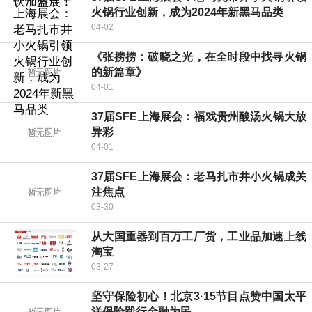
火锅行业创新，成为2024年新黑马品类
04-02
《张捞捞：破晓之光，在全时段中找寻火锅
的新篇章》
04-01
37届SFE上海展会：福戏贵州酸汤火锅大放
异彩
04-01
37届SFE上海展会：老马扎市井小火锅成关
注焦点
03-30
从大国重器到百万工厂货，工业品加速上线
淘宝
03-27
坚守保险初心！北京3·15节目点赞中国太平
洋保险践行金融为民