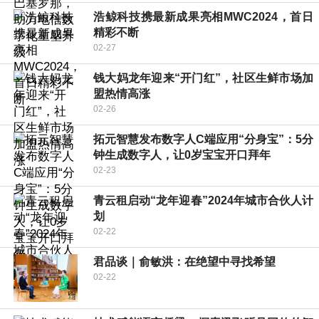
浩鲸科技携最新成果亮相MWC2024，首日
精彩不断
02-27
钱大妈龙年迎来“开门红”，社区生鲜市场加
盟热情高涨
02-26
拓元智慧发布数字人C端应用“分身宝”：5分
钟生成数字人，让0岁宝宝开口拜年
02-23
青云租启动“龙年迎春”2024年城市合伙人计
划
02-22
君品谈｜俞敏洪：在绝望中寻找希望
02-22