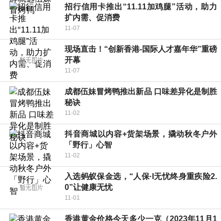
招行信用卡推出“11.11加鸡腿”活动，助力
扩内需、促消费
11-07
现场直击！“创新香港-国际人才嘉年华”重磅
开幕
11-07
成都伍妹冒烤鸭推出新品 口味差异化是制胜
秘诀
11-02
抖音商城以内容+货架场景，撬动秋冬户外
「野行」心智
11-02
入选蚂蚁保金选，“人保·I无忧终身重疾险2.
0”让健康无忧
11-01
香港黄金价格今天多少一克（2023年11月1