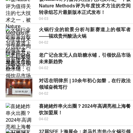
Nature Methods评为年度技术方法的空间
转录组芯片最新版本正式发布！
04-03
火锅行业的前景分析与新赛道上的领军者
——福戏贵州酸汤火锅
04-02
老广记合发无人自助糖水铺，引领饮品市场
未来新趋势
04-02
对话在明律所 | 10余年初心如磐，在行政法
领域奋楫笃行
04-02
喜姥姥炸串火出圈？2024年高调亮相上海餐
饮加盟展！
04-02
37届SFE上海展会：老马扎市井小火锅引领