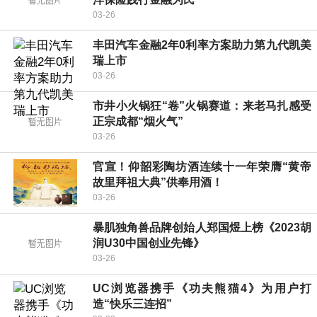
03-26
丰田汽车金融2年0利率方案助力第九代凯美
瑞上市
03-26
市井小火锅狂“卷”火锅赛道：来老马扎感受
正宗成都“烟火气”
03-26
官宣！仰韶彩陶坊酒连续十一年荣膺“黄帝
故里拜祖大典”供奉用酒！
03-26
暴肌独角兽品牌创始人郑国煜上榜《2023胡
润U30中国创业先锋》
03-26
UC浏览器携手《功夫熊猫4》为用户打
造“快乐三连招”