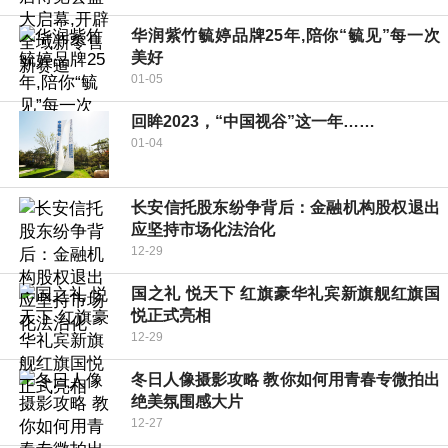
华润紫竹毓婷品牌25年,陪你“毓见”每一次
美好
01-05
​回眸2023，“中国视谷”这一年……
01-04
长安信托股东纷争背后：金融机构股权退出
应坚持市场化法治化
12-29
国之礼 悦天下 红旗豪华礼宾新旗舰红旗国
悦正式亮相
12-29
冬日人像摄影攻略 教你如何用青春专微拍出
绝美氛围感大片
12-27