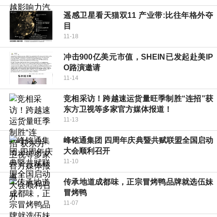
遥感卫星看天猫双11 产业带:比往年格外夺
目
11-18
冲击900亿美元市值，SHEIN已发起赴美IP
O路演邀请
11-14
竞相采访！跨越速运货量旺季制胜“连招”获
东方卫视等多家官方媒体报道！
11-13
峰铭通集团 四周年庆典暨共赋联盟全国启动
大会顺利召开
11-10
传承地道成都味，正宗冒烤鸭品牌就选伍妹
冒烤鸭
11-07