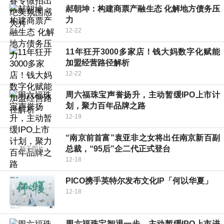
郝朝坤：构建商票产融生态 化解地方债务压
力
12-22
11年狂开3000多家店！钱大妈数字化赋能
加盟经营路径解析
12-22
周六福珠宝声誉扬升，主动暂缓IPO上市计
划，聚力百年品牌之路
12-19
“南京前首富”袁亚非之女将出任南京新百副
总裁，“95后”企二代正式登台
12-18
PICO携手英特尔发布文化IP「何以华夏」
12-18
周六福珠宝智退一步，主动暂缓IPO上市进