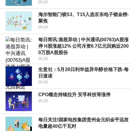
05-28
海尔智能门锁S3、T15入选京东电子锁金榜-
聚焦
05-28
每日简讯:港股异动 | 中兴通讯(00763)A股涨
停 H股涨超12% 公司斥资6.7亿元回购近200
0万股A股股份
05-28
生意社：5月28日利华益异辛醇价格下跌-每
日速读
05-28
CPO概念持续拉升 安孚科技等涨停
05-28
每日关注!国家电投集团贵州金元织金平远发
电量超40亿千瓦时