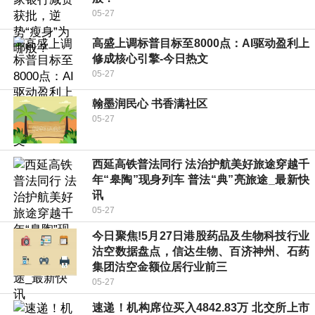
05-27
高盛上调标普目标至8000点：AI驱动盈利上
修成核心引擎-今日热文
05-27
翰墨润民心 书香满社区
05-27
西延高铁普法同行 法治护航美好旅途穿越千
年“皋陶”现身列车 普法“典”亮旅途_最新快
讯
05-27
今日聚焦!5月27日港股药品及生物科技行业
沽空数据盘点，信达生物、百济神州、石药
集团沽空金额位居行业前三
05-27
速递！机构席位买入4842.83万 北交所上市