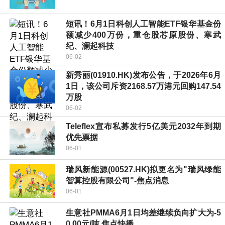
短讯！6月1日科创人工智能ETF银华基金份
额减少400万份，重仓股芯原股份、寒武
纪、澜起科技
06-02
新秀丽(01910.HK)发布公告，于2026年6月
1日，该公司斥资2168.57万港元回购147.54
万股
06-02
Teleflex宣布私募发行5亿美元2032年到期
优先票据
06-01
瑞风新能源(00527.HK)拟更名为"瑞风绿能
智算控股有限公司"-焦点消息
06-01
生意社PMMA6月1日均差继续负向扩大为-5
0.00元/吨 焦点快播