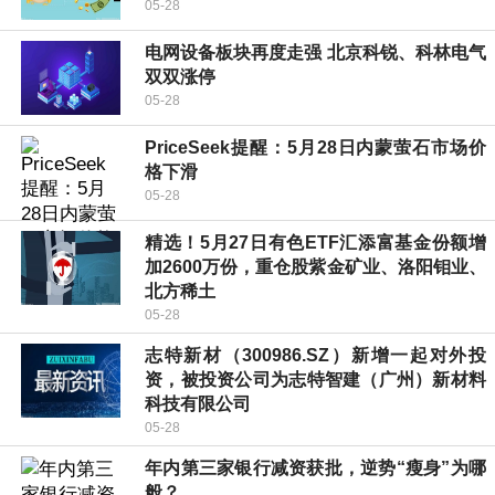
05-28
电网设备板块再度走强 北京科锐、科林电气
双双涨停
05-28
PriceSeek提醒：5月28日内蒙萤石市场价
格下滑
05-28
精选！5月27日有色ETF汇添富基金份额增
加2600万份，重仓股紫金矿业、洛阳钼业、
北方稀土
05-28
志特新材（300986.SZ）新增一起对外投
资，被投资公司为志特智建（广州）新材料
科技有限公司
05-28
年内第三家银行减资获批，逆势“瘦身”为哪
般？