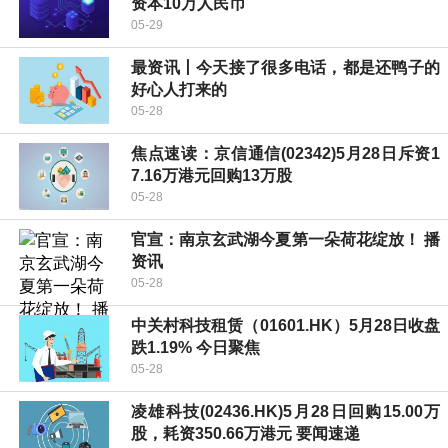
资本10万人民币
05-29
最资讯丨今天接了很多电话，都是还鸭子的
好心人打来的
05-28
焦点速读：京信通信(02342)5月28日斥资1
7.16万港元回购13万股
05-28
官宣：南京玄武湖今夏第一朵荷花绽放！ 播
资讯
05-28
中关村科技租赁（01601.HK）5月28日收盘
跌1.19% 今日聚焦
05-28
凌雄科技(02436.HK)5月28日回购15.00万
股，耗资350.66万港元 要闻速递