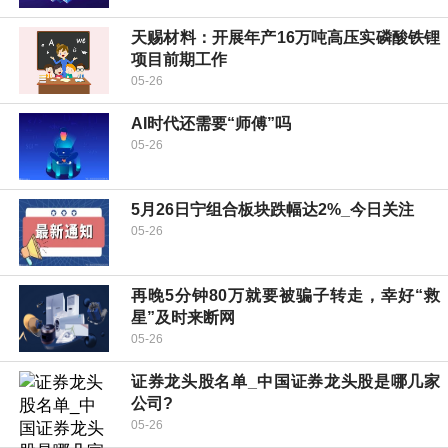
天赐材料：开展年产16万吨高压实磷酸铁锂
项目前期工作
05-26
AI时代还需要“师傅”吗
05-26
5月26日宁组合板块跌幅达2%_今日关注
05-26
再晚5分钟80万就要被骗子转走，幸好“救
星”及时来断网
05-26
证券龙头股名单_中国证券龙头股是哪几家
公司?
05-26