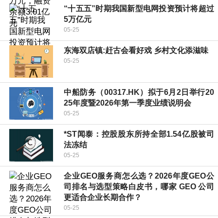
“十五五”时期我国新型电网投资预计将超过
5万亿元
05-25
东海双店镇:赶古会看好戏 乡村文化添滋味
05-25
中船防务（00317.HK）拟于6月2日举行20
25年度暨2026年第一季度业绩说明会
05-25
*ST闻泰：控股股东所持全部1.54亿股被司
法冻结
05-25
企业GEO服务商怎么选？2026年度GEO公
司排名与选型策略白皮书，哪家 GEO 公司
更适合企业长期合作？
05-25