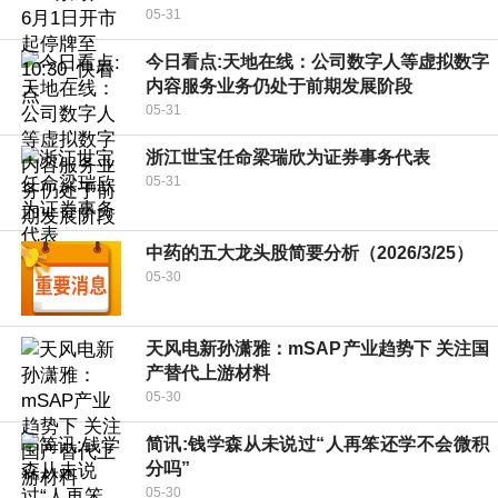
05-31
今日看点:天地在线：公司数字人等虚拟数字
内容服务业务仍处于前期发展阶段
05-31
浙江世宝任命梁瑞欣为证券事务代表
05-31
中药的五大龙头股简要分析（2026/3/25）
05-30
天风电新孙潇雅：mSAP产业趋势下 关注国
产替代上游材料
05-30
简讯:钱学森从未说过“人再笨还学不会微积
分吗”
05-30