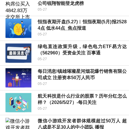
公司锐翔智能登龙虎榜
05-27
恒指夜期开盘(5.27)︱恒指夜期(5月)报2528
4点 低水44点_焦点报道
05-27
绿电直连政策升级，绿色电力ETF易方达
（562960）受资金关注 百事通
05-27
每日消息!镇雄璀璨星河烟花爆竹销售有限公
司成立 注册资本50万人民币
05-27
航天科技是什么行业的股票？历年分红怎么
样？（2026/5/27）-每日关注
05-27
微信小游戏开发者群体规模超过50万人 超
八成是不足30人的中小团队 播报