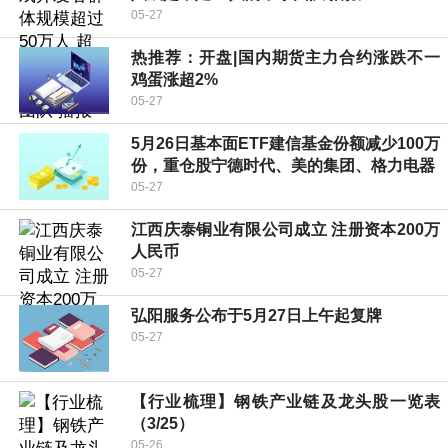
05-27
热推荐：开盘|国内期货主力合约涨跌不一
鸡蛋涨超2%
05-27
5月26日基本面ETF建信基金份额减少100万
份，重仓股宁德时代、美的集团、格力电器
05-27
江西庆泰铜业有限公司成立 注册资本200万
人民币
05-27
弘阳服务公布于5月27日上午起复牌
05-27
【行业梳理】钢铁产业链及龙头股一览表
（3/25）
05-26