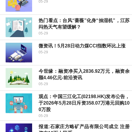
05-29
热门看点：台风“蔷薇”化身“抽湿机”，江苏
闷热天气有望缓解？
05-29
微资讯！5月28日动力煤CCI指数环比上涨
05-29
今世缘：融资净买入2836.92万元，融资余
额4.46亿元-前沿资讯
05-29
观点：中国三江化工(02198.HK)发布公告，
于2026年5月28日斥资358.07万港元回购10
0万股
05-29
报道:石家庄方略矿产品有限公司成立 注册