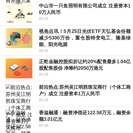
中山市一只鱼照明有限公司成立 注册资本1
0万人民币
05-26
视焦点讯！5月25日光伏ETF天弘基金份额
减少5300万份，重仓股特变电工、隆基绿
能、阳光电源
05-26
正乾金融控股拟折让约20%配售最多1.04亿
股配售股份 净筹约2050万港元
05-26
前沿热点:苏州吴江明胜珠宝商行（个体工商
户）成立 注册资本1万人民币
05-26
香溢融通：融资净偿还122.58万元，融资余
额3.01亿元
05-26