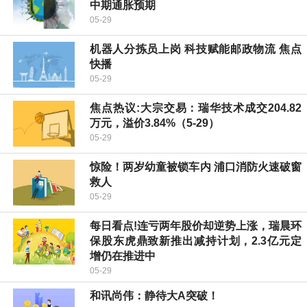
中期通胀预期
05-29
机器人分拣员上岗 科技赋能邮政物流 焦点
快播
05-29
焦点热议:大宗交易：瑞华技术成交204.82
万元，溢价3.84%（5-29）
05-29
惊险！两岁幼童被锁车内 浦口消防火速破窗
救人
05-29
每日看点!连亏两年股价却逆势上涨，瑞晨环
保股东虎鼎致新推出减持计划，2.3亿元定
增仍在推进中
05-29
和讯尚伟：静待大A突破！