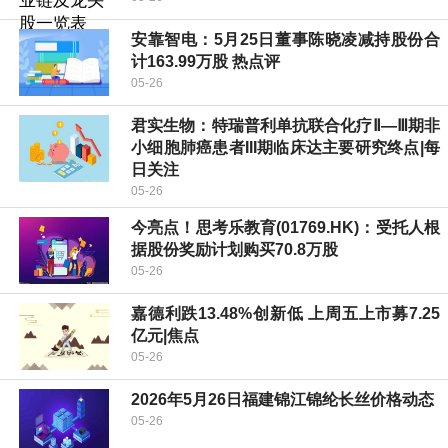
安靠智电：5月25日董事陈晓凌减持股份合
计163.99万股 热点评
05-26
君实生物：特瑞普利单抗联合化疗Ⅱ—Ⅲ期非
小细胞肺癌患者III期临床达主要研究终点|每
日关注
05-26
今亮点！思考乐教育(01769.HK)：受托人根
据股份奖励计划购买70.8万股
05-26
嘉德利跌13.48%创新低 上周五上市募7.25
亿元|焦点
05-26
2026年5月26日福建锦江锦纶长丝价格动态
05-26