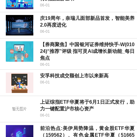
06-01
庆19周年，奈瑞儿面部新品首发，智能美养
2.0再度进化
06-01
【券商聚焦】中国银河证券维持快手-W(010
24)“推荐”评级 指可灵AI成增长新动能_每日
焦点
06-01
安孚科技成交额创上市以来新高
06-01
上证综指ETF华夏将于6月1日正式发行，助
力一键配置沪市核心资产
06-01
前沿热点:美伊局势降温，黄金股ETF华夏
（159562）、有色金属ETF华夏（51665