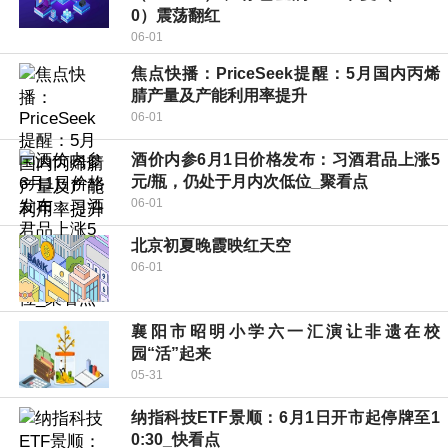
0）震荡翻红
06-01
焦点快播：PriceSeek提醒：5月国内丙烯
腈产量及产能利用率提升
06-01
酒价内参6月1日价格发布：习酒君品上涨5
元/瓶，仍处于月内次低位_聚看点
06-01
北京初夏晚霞映红天空
06-01
襄阳市昭明小学六一汇演让非遗在校
园“活”起来
05-31
纳指科技ETF景顺：6月1日开市起停牌至1
0:30_快看点