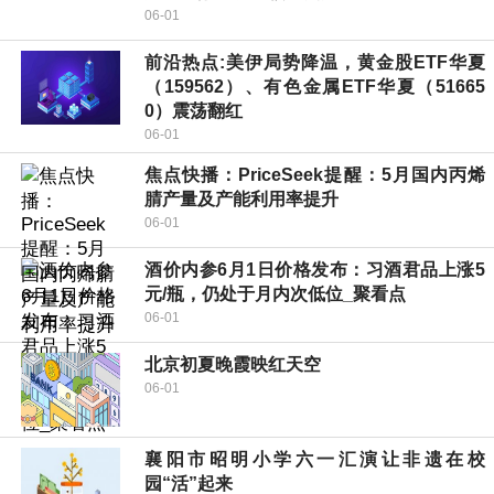
06-01
前沿热点:美伊局势降温，黄金股ETF华夏
（159562）、有色金属ETF华夏（51665
0）震荡翻红
06-01
焦点快播：PriceSeek提醒：5月国内丙烯
腈产量及产能利用率提升
06-01
酒价内参6月1日价格发布：习酒君品上涨5
元/瓶，仍处于月内次低位_聚看点
06-01
北京初夏晚霞映红天空
06-01
襄阳市昭明小学六一汇演让非遗在校
园“活”起来