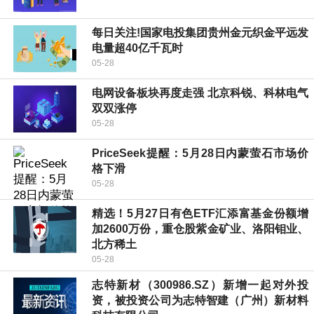
每日关注!国家电投集团贵州金元织金平远发
电量超40亿千瓦时
05-28
电网设备板块再度走强 北京科锐、科林电气
双双涨停
05-28
PriceSeek提醒：5月28日内蒙萤石市场价
格下滑
05-28
精选！5月27日有色ETF汇添富基金份额增
加2600万份，重仓股紫金矿业、洛阳钼业、
北方稀土
05-28
志特新材（300986.SZ）新增一起对外投
资，被投资公司为志特智建（广州）新材料