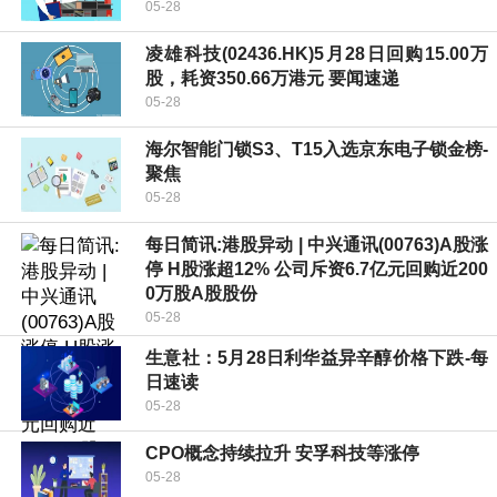
05-28
凌雄科技(02436.HK)5月28日回购15.00万
股，耗资350.66万港元 要闻速递
05-28
海尔智能门锁S3、T15入选京东电子锁金榜-
聚焦
05-28
每日简讯:港股异动 | 中兴通讯(00763)A股涨
停 H股涨超12% 公司斥资6.7亿元回购近200
0万股A股股份
05-28
生意社：5月28日利华益异辛醇价格下跌-每
日速读
05-28
CPO概念持续拉升 安孚科技等涨停
05-28