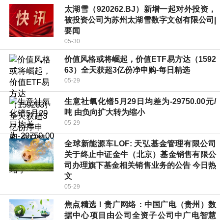
太湖雪（920262.BJ）新增一起对外投资，
被投资公司为苏州太湖雪数字文创有限公司|
要闻
05-30
价值风格或将崛起，价值ETF易方达（1592
63）全天获超3亿份净申购-每日精选
05-29
生意社氧化镨5月29日均差为-29750.00元/
吨 由负向扩大转为缩小
05-29
全球新能源车LOF: 天弘基金管理有限公司
关于终止中证金牛（北京）基金销售有限公
司办理旗下基金相关销售业务的公告 今日热
文
05-29
焦点精选！贵广网络：中国广电（贵州）数
据中心项目由公司全资子公司中广电智慧