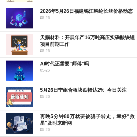
2026年5月26日福建锦江锦纶长丝价格动态
05-26
天赐材料：开展年产16万吨高压实磷酸铁锂
项目前期工作
05-26
AI时代还需要“师傅”吗
05-26
5月26日宁组合板块跌幅达2%_今日关注
05-26
再晚5分钟80万就要被骗子转走，幸好“救
星”及时来断网
05-26