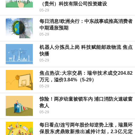
（贵州）科技有限公司投资建设
05-29
每日消息!欧洲央行：中东战事或推高消费者
中期通胀预期
05-29
机器人分拣员上岗 科技赋能邮政物流 焦点
快播
05-29
焦点热议:大宗交易：瑞华技术成交204.82
万元，溢价3.84%（5-29）
05-29
惊险！两岁幼童被锁车内 浦口消防火速破窗
救人
05-29
每日看点!连亏两年股价却逆势上涨，瑞晨环
保股东虎鼎致新推出减持计划，2.3亿元定