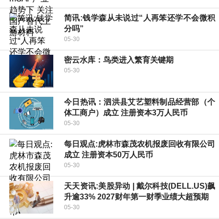
简讯:钱学森从未说过“人再笨还学不会微积
分吗”
05-30
密云水库：鸟类进入繁育关键期
05-30
今日热讯：泗洪县艾艺塑料制品经营部（个
体工商户）成立 注册资本3万人民币
05-30
每日观点:虎林市森茂农机报废回收有限公司
成立 注册资本50万人民币
05-30
天天资讯:美股异动 | 戴尔科技(DELL.US)飙
升逾33% 2027财年第一财季业绩大超预期
05-30