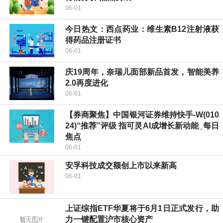
06-01
今日热文：西点药业：维生素B12注射液获
得药品注册证书
06-01
庆19周年，奈瑞儿面部新品首发，智能美养
2.0再度进化
06-01
【券商聚焦】中国银河证券维持快手-W(010
24)“推荐”评级 指可灵AI成增长新动能_每日
焦点
06-01
安孚科技成交额创上市以来新高
06-01
上证综指ETF华夏将于6月1日正式发行，助
力一键配置沪市核心资产