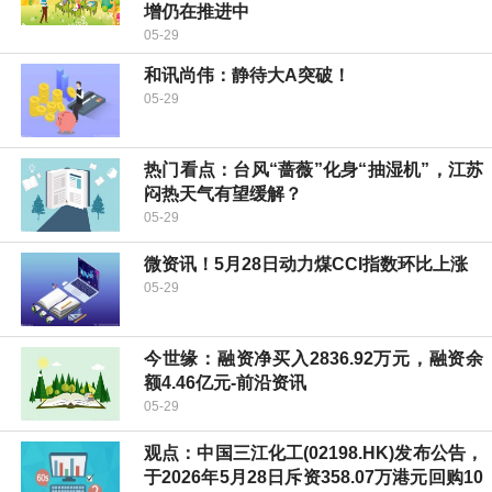
增仍在推进中
05-29
和讯尚伟：静待大A突破！
05-29
热门看点：台风“蔷薇”化身“抽湿机”，江苏
闷热天气有望缓解？
05-29
微资讯！5月28日动力煤CCI指数环比上涨
05-29
今世缘：融资净买入2836.92万元，融资余
额4.46亿元-前沿资讯
05-29
观点：中国三江化工(02198.HK)发布公告，
于2026年5月28日斥资358.07万港元回购10