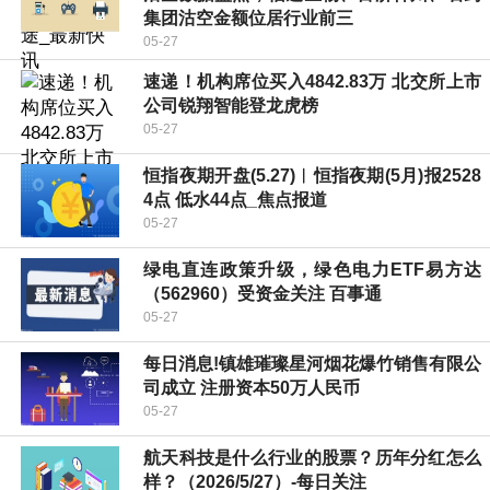
集团沽空金额位居行业前三
05-27
速递！机构席位买入4842.83万 北交所上市
公司锐翔智能登龙虎榜
05-27
恒指夜期开盘(5.27)︱恒指夜期(5月)报2528
4点 低水44点_焦点报道
05-27
绿电直连政策升级，绿色电力ETF易方达
（562960）受资金关注 百事通
05-27
每日消息!镇雄璀璨星河烟花爆竹销售有限公
司成立 注册资本50万人民币
05-27
航天科技是什么行业的股票？历年分红怎么
样？（2026/5/27）-每日关注