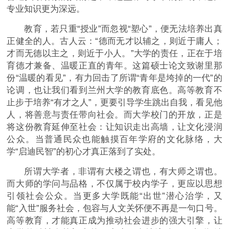
专业知识更为深远。
教育，若只重“授业”而忽视“塑心”，便无法培养出真
正健全的人。古人云：“德而无才以辅之，则近于庸人；
才而无德以主之，则近于小人。”大学的责任，正在于培
育德才兼备、温暖正直的青年。这篇硕士论文致谢里那
份“温暖的看见”，有力回击了所谓“青年是垮掉的一代”的
论调，也让我们看到兰州大学的教育底色。高等教育不
止步于培养“有才之人”，更要引导学生跳出自我，看见他
人，将善意与责任带向社会。而大学校门的开放，正是
将这份教育延伸至社会：让知识走出高墙，让文化浸润
公众。当普通民众也能触摸百年学府的文化脉络，大
学“启迪民智”的初心才真正落到了实处。
所谓大学者，非谓有大楼之谓也，有大师之谓也。
而大师的学问与品格，不仅属于校内学子，更应以思想
引领社会公众。当更多大学既能“出世”潜心治学，又
能“入世”服务社会，包容与人文关怀便不再是一句口号。
高等教育，才能真正成为推动社会进步的强大引擎，让