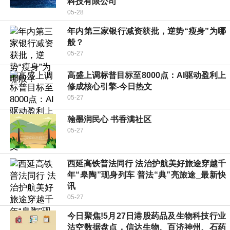
科技有限公司
05-28
年内第三家银行减资获批，逆势“瘦身”为哪
般？
05-27
高盛上调标普目标至8000点：AI驱动盈利上
修成核心引擎-今日热文
05-27
翰墨润民心 书香满社区
05-27
西延高铁普法同行 法治护航美好旅途穿越千
年“皋陶”现身列车 普法“典”亮旅途_最新快
讯
05-27
今日聚焦!5月27日港股药品及生物科技行业
沽空数据盘点，信达生物、百济神州、石药