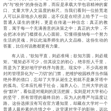
内”与“校外”的身份边界，而应是承载大学包容精神的窗
口、丈量大学人文温度的标尺。当我们看到一位拾荒老
人可以从容地步入校园，这不仅是在经济上给予了一位
普通人谋生的便利，更是在传递一种信念：真正的教
育，寓于每一个充满善意的决策之中；真正的大学，不
会把冰冷的门槛摆在人心面前。它懂得接纳每一个努力
生活的灵魂，并以此滋养师生的人文品格。这份生动的
答案，比任何说教都更有力量。
有人说，“欲知平直，则必准绳；欲知方圆，则必规
矩。”规矩必不可少，但其设立的初心，绝非拒人千里，
而是为了更好地守护秩序与善意。现实中，不少高校将
封闭管理异化为“一刀切”的门禁，把维护校园秩序当作隔
绝外界的借口，忘却了大学从诞生之初就不是象牙塔中
的孤岛。它本应扎根于社会，滋养人心。兰州大学的这
份“默许”，看似是对规则的灵活把握，实则是对大学初心
的坚守，所有管理的最终目的，应为人的尊严与温度让
路。这份选择没有写在官方通知里，却藏在大学对一个
普通人最朴素的共情之中，这堂课对学子的影响，远比