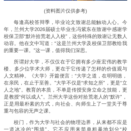
(资料图片仅供参考)
每逢高校答辩季，毕业论文致谢总能触动人心。今
年，兰州大学2026届硕士毕业生冯紫东在致谢中感谢学
校保卫部“默许拾荒老人入校”，这份特殊的致谢让无数人
动容。他在文中写道：“这是兰州大学及校保卫部教给我
的重要一课。”这一课，值得我们深思。
所谓好大学，不仅仅在于它拥有多少座宏伟的教学
楼、多少位学术大师，更在于它传递了怎样的价值观与
人文精神。《大学》开篇便言：“大学之道，在明明德，
在亲民，在止于至善。”大学不仅是“求知之所”，更是“立
人之地”。教育的本质，不单是传授安身立命之技能，更
是教授“何以成人”。兰州大学这份对拾荒老人的“默许”，
正是用最朴素的方式，向社会、向师生上了一堂关于尊
重与包容的无声之课。
校门，作为大学与社会的物理边界，从来都不应是
一道冰冷的“围墙”。它不应用来简单粗暴地划分“校