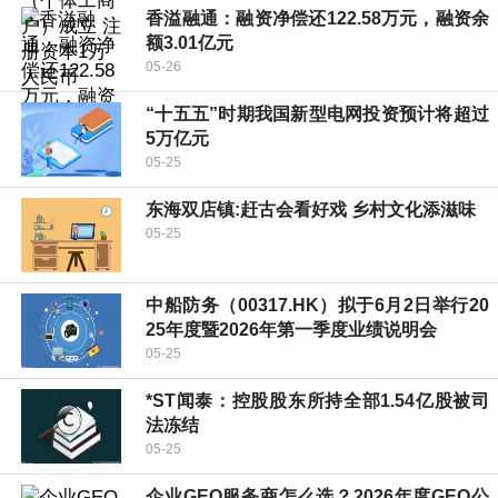
香溢融通：融资净偿还122.58万元，融资余
额3.01亿元
05-26
“十五五”时期我国新型电网投资预计将超过
5万亿元
05-25
东海双店镇:赶古会看好戏 乡村文化添滋味
05-25
中船防务（00317.HK）拟于6月2日举行20
25年度暨2026年第一季度业绩说明会
05-25
*ST闻泰：控股股东所持全部1.54亿股被司
法冻结
05-25
企业GEO服务商怎么选？2026年度GEO公