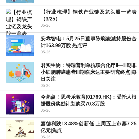
【行业梳理】钢铁产业链及龙头股一览表
（3/25）
05-26
安靠智电：5月25日董事陈晓凌减持股份合
计163.99万股 热点评
05-26
君实生物：特瑞普利单抗联合化疗Ⅱ—Ⅲ期非
小细胞肺癌患者III期临床达主要研究终点|每
日关注
05-26
今亮点！思考乐教育(01769.HK)：受托人根
据股份奖励计划购买70.8万股
05-26
嘉德利跌13.48%创新低 上周五上市募7.25
亿元|焦点
05-26