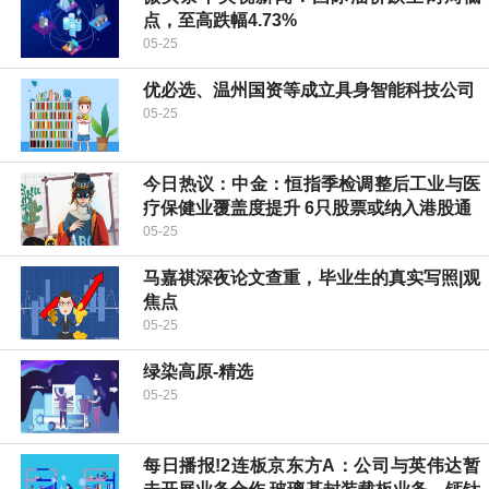
点，至高跌幅4.73%
05-25
优必选、温州国资等成立具身智能科技公司
05-25
今日热议：中金：恒指季检调整后工业与医
疗保健业覆盖度提升 6只股票或纳入港股通
05-25
马嘉祺深夜论文查重，毕业生的真实写照|观
焦点
05-25
绿染高原-精选
05-25
每日播报!2连板京东方A：公司与英伟达暂