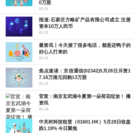
0万股
05-29
报道:石家庄方略矿产品有限公司成立 注册
资本10万人民币
05-29
最资讯丨今天接了很多电话，都是还鸭子的
好心人打来的
05-28
焦点速读：京信通信(02342)5月28日斥资1
7.16万港元回购13万股
05-28
官宣：南京玄武湖今夏第一朵荷花绽放！ 播
资讯
05-28
中关村科技租赁（01601.HK）5月28日收盘
跌1.19% 今日聚焦