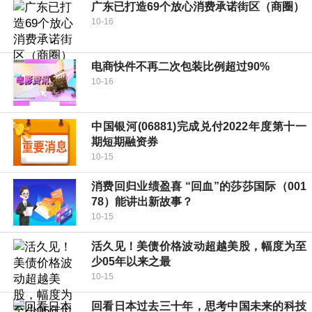
广东已打造69个放心消费承诺街区（商圈）
10-16
电商快件不再二次包装比例超过90%
10-16
中国银河(06881)完成兑付2022年度第十一
期短期融资券
10-15
消费回归业绩盈喜 “回血”的莎莎国际（001
78）能讲出新故事？
10-15
活久见！美债价格波动超越美股，幅度为至
少05年以来之最
10-15
回看日本过去三十年，思考中国未来的科技