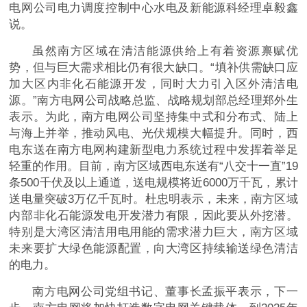
电网公司电力调度控制中心水电及新能源科经理卓毅鑫
说。
虽然南方区域在清洁能源供给上有着资源禀赋优
势，但与巨大需求相比仍有很大缺口。“填补供需缺口应
加大区内非化石能源开发，同时大力引入区外清洁电
源。”南方电网公司战略总监、战略规划部总经理郑外生
表示。为此，南方电网公司坚持集中式和分布式、陆上
与海上并举，推动风电、光伏规模大幅提升。同时，西
电东送在南方电网构建新型电力系统过程中发挥着举足
轻重的作用。目前，南方区域西电东送有“八交十一直”19
条500千伏及以上通道，送电规模将近6000万千瓦，累计
送电量突破3万亿千瓦时。杜忠明表示，未来，南方区域
内部非化石能源发电开发潜力有限，因此要从外挖潜。
特别是大湾区清洁用电用能的需求潜力巨大，南方区域
未来要扩大绿色能源配置，向大湾区持续输送绿色清洁
的电力。
南方电网公司党组书记、董事长孟振平表示，下一