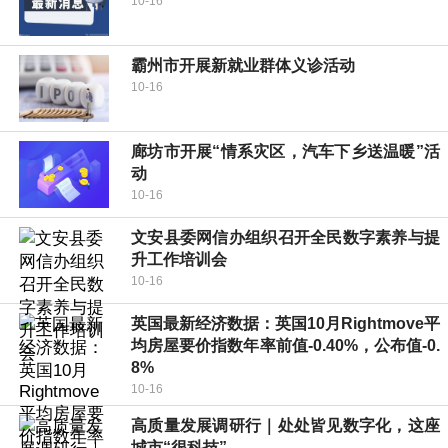
10-16
霸州市开展新就业群体义诊活动
10-16
廊坊市开展“情系灾区，汽车下乡送温暖”活
动
10-16
文安县委网信办组织召开全民数字素养与提
升工作培训会
10-16
英国最新经济数据：英国10月Rightmove平
均房屋要价指数年率前值-0.40%，公布值-0.
8%
10-16
高质量发展调研行｜处处皆见数字化，这座
城市“很科技”