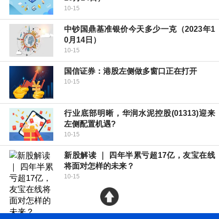
10-15
中钞国鼎基准银价今天多少一克（2023年1
0月14日）
10-15
国信证券：港股左侧做多窗口正在打开
10-15
行业底部明晰，华润水泥控股(01313)迎来
左侧配置机遇?
10-15
新股解读 ｜ 四年半累亏超17亿，友宝在线
将面对怎样的未来？
10-15