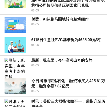
逾6% 近日拟折让配股筹资用于海外项目 机
构指公司短期估值压制因素已兑现
06-05
付费，AI从跑马圈地转向精耕细作
06-05
6月5日生意社PVC基准价为4625.00元/吨
06-05
最新：现实里，今年高考出奇的安静
06-05
今日播报!恒逸石化：融资净买入425.61万
元，融资余额7.82亿元
06-05
时讯：美股三大股指涨跌不一，道指升至历
史新高