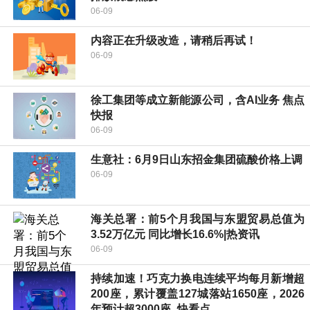
06-09
内容正在升级改造，请稍后再试！
06-09
徐工集团等成立新能源公司，含AI业务 焦点
快报
06-09
生意社：6月9日山东招金集团硫酸价格上调
06-09
海关总署：前5个月我国与东盟贸易总值为
3.52万亿元 同比增长16.6%|热资讯
06-09
持续加速！巧克力换电连续平均每月新增超
200座，累计覆盖127城落站1650座，2026
年预计超3000座_快看点