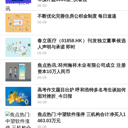
06-09
不断优化完善住房公积金制度 每日速递
06-09
春立医疗（01858.HK）刊发独立董事候选
人声明与承诺 即时
06-09
焦点热讯:邳州瀚祥木业有限公司成立 注册
资本10万人民币
06-09
高考作文题目出炉 呼和浩特多名考生谈如何
面对挫折_今日报
06-09
焦点热门:中望软件涨停 三机构合计净买入1
463.03万元
06-08