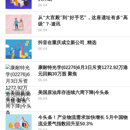
06-04
从“大宫殿”到“好手艺”，这座遗址有多“高
级”？-速讯
06-04
抖音在重庆成立新公司_精选
06-04
康耐特光学(02276)6月3日斥资1272.92万港
元回购30万股 聚焦
06-04
美国原油库存连续六周下降|今头条
06-04
今头条！产业物流需求加快增长 5月中国物
流业景气指数回升至50.3%