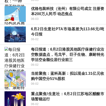
06-03
优格包装科技（沧州）有限公司成立 注册资
本200万人民币 动态焦点
06-03
6月2日生意社PTA市场基差为113.66元/吨
今日报
06-02
每日报道：6月2日港股其他医疗保健行业沽
空数据盘点，毛戈平、巨子生物、康耐特光
学沽空金额位居行业前三
06-02
当前聚焦：蓝科高新：拟以现金1.31亿元收
购中国空分51%股权
06-02
重点聚焦!生意社：6月2日江苏地区醋酸市
场暂稳运行
06-02