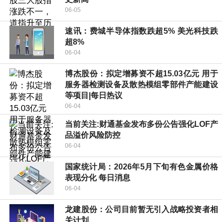
06-05
速讯：费城半导体指数跌超5% 美光科技跌
超8%
06-04
博杰股份：拟定增募资不超15.03亿元 用于
服务器检测设备及散热模组零部件产能建设
等项目|每日热议
06-04
当前关注:财通基金发布多份公告强化LOF产
品溢价风险防控
06-04
国家统计局：2026年5月下旬有色金属价格
表现分化 每日消息
06-04
龙建股份：公司目前暂无引入战略投资者相
关计划