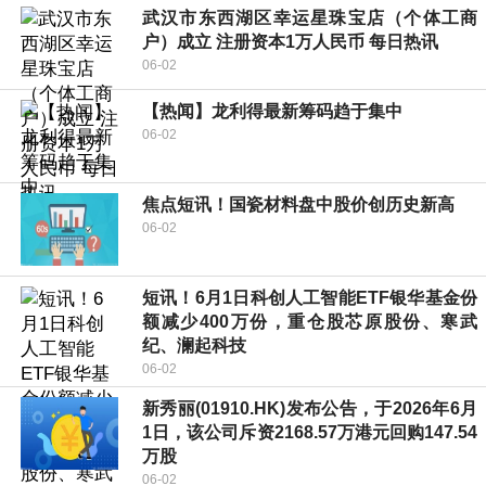
武汉市东西湖区幸运星珠宝店（个体工商
户）成立 注册资本1万人民币 每日热讯
06-02
【热闻】龙利得最新筹码趋于集中
06-02
焦点短讯！国瓷材料盘中股价创历史新高
06-02
短讯！6月1日科创人工智能ETF银华基金份
额减少400万份，重仓股芯原股份、寒武
纪、澜起科技
06-02
新秀丽(01910.HK)发布公告，于2026年6月
1日，该公司斥资2168.57万港元回购147.54
万股
06-02