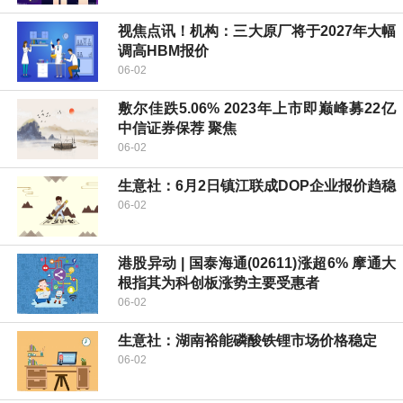
视焦点讯！机构：三大原厂将于2027年大幅
调高HBM报价
06-02
敷尔佳跌5.06% 2023年上市即巅峰募22亿
中信证券保荐 聚焦
06-02
生意社：6月2日镇江联成DOP企业报价趋稳
06-02
港股异动 | 国泰海通(02611)涨超6% 摩通大
根指其为科创板涨势主要受惠者
06-02
生意社：湖南裕能磷酸铁锂市场价格稳定
06-02