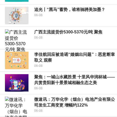
追光丨“黑马”蓄势，谁将驰骋美加墨？
06-08
广西主流提货价5300-5370元/吨 聚焦
06-08
李佳航回应被造谣“婚姻出问题”：恶意断章
取义 观察
06-08
聚焦：一城山水藏胜景 十里风华润林城——
共赏贵阳新十景景城相融生态之美
06-08
微速讯：万华化学（烟台）电池产业有限公
司发生工商变更 增幅约122%
06-08