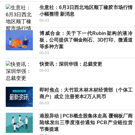
生意社：6月3日西北地区顺丁橡胶市场行情
小幅整理 新消息
06-03
博威合金：关于下一代Rubin架构的液冷
板，公司提供了铜金刚石、3D打印、微通道
等多种方案
06-03
快资讯：深圳华强：总裁变更
06-03
即时焦点：大竹双木林木材经营部（个体工
商户）成立 注册资本2万人民币
06-03
港股异动 | PCB概念股集体走高 覆铜板厂商
陆续发出三季度涨价通知 PCB产业链拉货
节奏提速