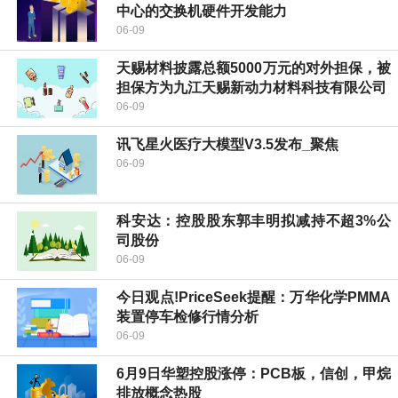
中心的交换机硬件开发能力
06-09
天赐材料披露总额5000万元的对外担保，被
担保方为九江天赐新动力材料科技有限公司
06-09
讯飞星火医疗大模型V3.5发布_聚焦
06-09
科安达：控股股东郭丰明拟减持不超3%公
司股份
06-09
今日观点!PriceSeek提醒：万华化学PMMA
装置停车检修行情分析
06-09
6月9日华塑控股涨停：PCB板，信创，甲烷
排放概念热股