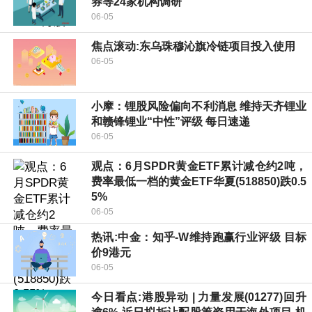
券等24家机构调研
06-05
焦点滚动:东乌珠穆沁旗冷链项目投入使用
06-05
小摩：锂股风险偏向不利消息 维持天齐锂业
和赣锋锂业“中性”评级 每日速递
06-05
观点：6月SPDR黄金ETF累计减仓约2吨，
费率最低一档的黄金ETF华夏(518850)跌0.5
5%
06-05
热讯:中金：知乎-W维持跑赢行业评级 目标
价9港元
06-05
今日看点:港股异动 | 力量发展(01277)回升