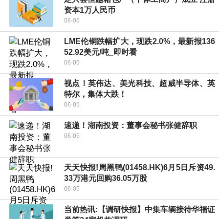
资本1万人民币
06-06
LME伦铜跌幅扩大，现跌2.0%，最新报136
52.92美元/吨_即时看
06-05
视点！英伟达、美光科技、超威半导体、英
特尔，集体大跌！
06-05
速递！湖南投资：董事会秘书张健辞职
06-05
天天快报!周黑鸭(01458.HK)6月5日斥资49.
33万港元回购36.05万股
06-05
当前热讯:【调研快报】中集车辆接待华福证