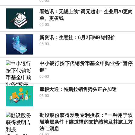
06-03
看热讯：无锡上线“词元超市” 企业用AI更简
单、更省钱
06-03
新资讯：生意社：6月2日MB钴报价
06-03
中小银行按下代销货币基金申购业务“暂停
键”
06-03
摩根大通：特斯拉销售势头正在加速
06-03
勘设股份获得发明专利授权：“一种用于软
岩地层条件下隧道锚的支护结构及其施工方
法”_消息