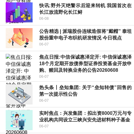
快讯:野外灭绝警示后迎来转机 我国首次在
长江放流野化长江鲟
06-08
公告精选 | 派瑞股份连续造假将“戴帽” 泰坦
股份重申电子布织机研发情况 今日视点
06-07
焦点日报:中信保诚惠泽定开: 中信保诚惠泽
18个月定期开放债券型证券投资基金开放申
购、赎回及转换业务的公告20260608
06-07
热头条丨垒知集团: 关于“垒知转债”回售的
第一次提示性公告
06-07
实时焦点：兴发集团：拟出资8000万元与专
业机构共同设立三峡兴安先进材料种子基金
06-07