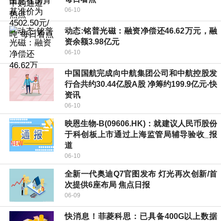
06-10
动态:铭普光磁：融资净偿还46.62万元，融
资余额3.98亿元
06-10
中国国航完成向中航集团公司和中航控股发
行合共约30.44亿股A股 净筹约199.9亿元-快
资讯
06-10
映恩生物-B(09606.HK)：就建议人民币股份
于科创板上市通过上海监管局辅导验收_报
道
06-10
全新一代奥迪Q7官图发布 灯光再次创新/首
次提供6座布局 焦点日报
06-09
快消息！菲菱科思：已具备400G以上数据