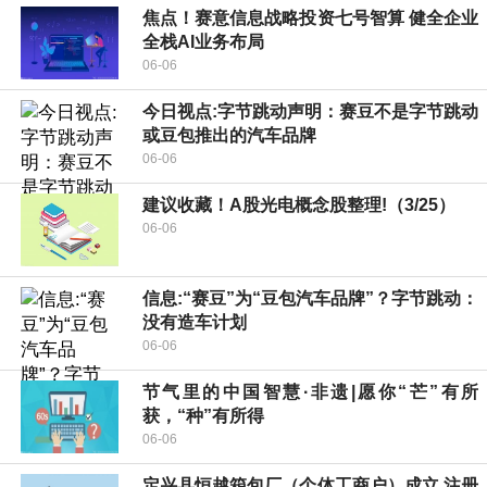
焦点！赛意信息战略投资七号智算 健全企业
全栈AI业务布局
06-06
今日视点:字节跳动声明：赛豆不是字节跳动
或豆包推出的汽车品牌
06-06
建议收藏！A股光电概念股整理!（3/25）
06-06
信息:“赛豆”为“豆包汽车品牌”？字节跳动：
没有造车计划
06-06
节气里的中国智慧·非遗|愿你“芒”有所
获，“种”有所得
06-06
定兴县恒越箱包厂（个体工商户）成立 注册