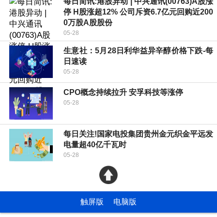
每日简讯:港股异动 | 中兴通讯(00763)A股涨
停 H股涨超12% 公司斥资6.7亿元回购近200
0万股A股股份
05-28
生意社：5月28日利华益异辛醇价格下跌-每
日速读
05-28
CPO概念持续拉升 安孚科技等涨停
05-28
每日关注!国家电投集团贵州金元织金平远发
电量超40亿千瓦时
05-28
触屏版
电脑版