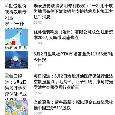
勘设股份获得发明专利授权：“一种用于软
岩地层条件下隧道锚的支护结构及其施工方
法”_消息
06-03
优格包装科技（沧州）有限公司成立 注册资
本200万人民币 动态焦点
06-03
6月2日生意社PTA市场基差为113.66元/吨
今日报
06-02
每日报道：6月2日港股其他医疗保健行业沽
空数据盘点，毛戈平、巨子生物、康耐特光
学沽空金额位居行业前三
06-02
当前聚焦：蓝科高新：拟以现金1.31亿元收
购中国空分51%股权
06-02