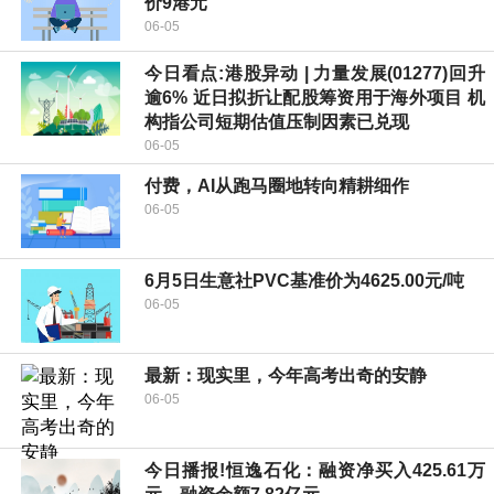
价9港元
06-05
今日看点:港股异动 | 力量发展(01277)回升
逾6% 近日拟折让配股筹资用于海外项目 机
构指公司短期估值压制因素已兑现
06-05
付费，AI从跑马圈地转向精耕细作
06-05
6月5日生意社PVC基准价为4625.00元/吨
06-05
最新：现实里，今年高考出奇的安静
06-05
今日播报!恒逸石化：融资净买入425.61万