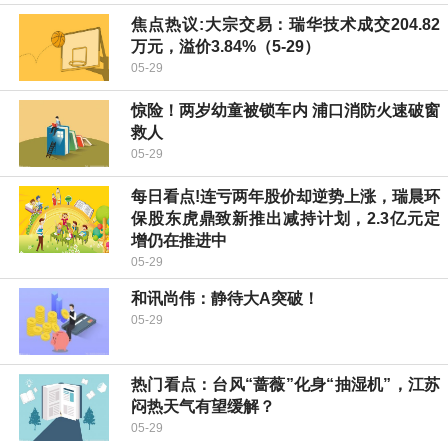
焦点热议:大宗交易：瑞华技术成交204.82
万元，溢价3.84%（5-29）
05-29
惊险！两岁幼童被锁车内 浦口消防火速破窗
救人
05-29
每日看点!连亏两年股价却逆势上涨，瑞晨环
保股东虎鼎致新推出减持计划，2.3亿元定
增仍在推进中
05-29
和讯尚伟：静待大A突破！
05-29
热门看点：台风“蔷薇”化身“抽湿机”，江苏
闷热天气有望缓解？
05-29