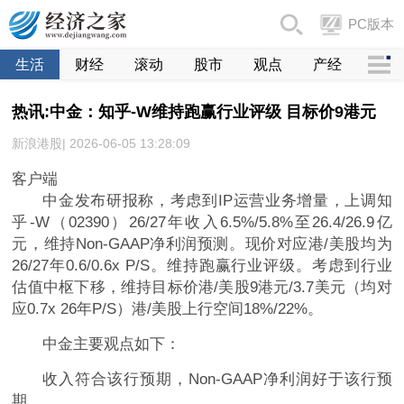
PC版本
生活
财经
滚动
股市
观点
产经
热讯:中金：知乎-W维持跑赢行业评级 目标价9港元
新浪港股| 2026-06-05 13:28:09
客户端
中金发布研报称，考虑到IP运营业务增量，上调知
乎-W（02390）26/27年收入6.5%/5.8%至26.4/26.9亿
元，维持Non-GAAP净利润预测。现价对应港/美股均为
26/27年0.6/0.6x P/S。维持跑赢行业评级。考虑到行业
估值中枢下移，维持目标价港/美股9港元/3.7美元（均对
应0.7x 26年P/S）港/美股上行空间18%/22%。
中金主要观点如下：
收入符合该行预期，Non-GAAP净利润好于该行预
期