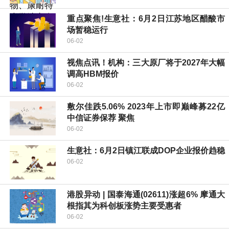
重点聚焦!生意社：6月2日江苏地区醋酸市
场暂稳运行
06-02
视焦点讯！机构：三大原厂将于2027年大幅
调高HBM报价
06-02
敷尔佳跌5.06% 2023年上市即巅峰募22亿
中信证券保荐 聚焦
06-02
生意社：6月2日镇江联成DOP企业报价趋稳
06-02
港股异动 | 国泰海通(02611)涨超6% 摩通大
根指其为科创板涨势主要受惠者
06-02