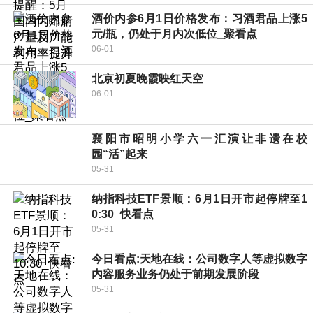
酒价内参6月1日价格发布：习酒君品上涨5
元/瓶，仍处于月内次低位_聚看点
06-01
北京初夏晚霞映红天空
06-01
襄阳市昭明小学六一汇演让非遗在校
园“活”起来
05-31
纳指科技ETF景顺：6月1日开市起停牌至1
0:30_快看点
05-31
今日看点:天地在线：公司数字人等虚拟数字
内容服务业务仍处于前期发展阶段
05-31