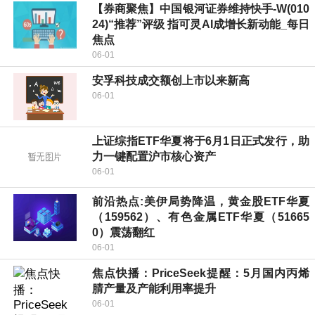
【券商聚焦】中国银河证券维持快手-W(010
24)“推荐”评级 指可灵AI成增长新动能_每日
焦点
06-01
安孚科技成交额创上市以来新高
06-01
上证综指ETF华夏将于6月1日正式发行，助
力一键配置沪市核心资产
06-01
前沿热点:美伊局势降温，黄金股ETF华夏
（159562）、有色金属ETF华夏（51665
0）震荡翻红
06-01
焦点快播：PriceSeek提醒：5月国内丙烯
腈产量及产能利用率提升
06-01