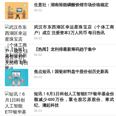
生意社：湖南裕能磷酸铁锂市场价格稳定
06-02
武汉市东西湖区幸运星珠宝店（个体工商
户）成立 注册资本1万人民币 每日热讯
06-02
【热闻】龙利得最新筹码趋于集中
06-02
焦点短讯！国瓷材料盘中股价创历史新高
06-02
短讯！6月1日科创人工智能ETF银华基金份
额减少400万份，重仓股芯原股份、寒武
纪、澜起科技
06-02