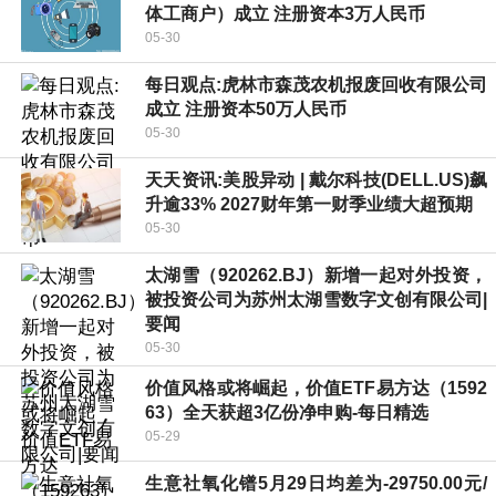
体工商户）成立 注册资本3万人民币
05-30
每日观点:虎林市森茂农机报废回收有限公司
成立 注册资本50万人民币
05-30
天天资讯:美股异动 | 戴尔科技(DELL.US)飙
升逾33% 2027财年第一财季业绩大超预期
05-30
太湖雪（920262.BJ）新增一起对外投资，
被投资公司为苏州太湖雪数字文创有限公司|
要闻
05-30
价值风格或将崛起，价值ETF易方达（1592
63）全天获超3亿份净申购-每日精选
05-29
生意社氧化镨5月29日均差为-29750.00元/