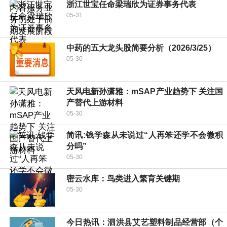
浙江世宝任命梁瑞欣为证券事务代表
05-31
中药的五大龙头股简要分析（2026/3/25）
05-30
天风电新孙潇雅：mSAP产业趋势下 关注国
产替代上游材料
05-30
简讯:钱学森从未说过“人再笨还学不会微积
分吗”
05-30
密云水库：鸟类进入繁育关键期
05-30
今日热讯：泗洪县艾艺塑料制品经营部（个