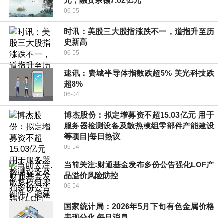
元，融资余额7.82亿元
06-05
时讯：美股三大股指涨跌不一，道指升至历
史新高
06-05
速讯：费城半导体指数跌超5% 美光科技跌
超8%
06-04
博杰股份：拟定增募资不超15.03亿元 用于
服务器检测设备及散热模组零部件产能建设
等项目|每日热议
06-04
当前关注:财通基金发布多份公告强化LOF产
品溢价风险防控
06-04
国家统计局：2026年5月下旬有色金属价格
表现分化 每日消息