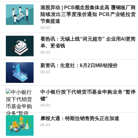
港股异动 | PCB概念股集体走高 覆铜板厂商
陆续发出三季度涨价通知 PCB产业链拉货
节奏提速
06-03
看热讯：无锡上线“词元超市” 企业用AI更简
单、更省钱
06-03
新资讯：生意社：6月2日MB钴报价
06-03
中小银行按下代销货币基金申购业务“暂停
键”
06-03
摩根大通：特斯拉销售势头正在加速
06-03