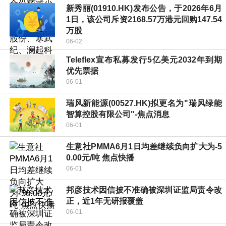
新秀丽(01910.HK)发布公告，于2026年6月
1日，该公司斥资2168.57万港元回购147.54
万股
06-02
Teleflex宣布私募发行5亿美元2032年到期
优先票据
06-01
瑞风新能源(00527.HK)拟更名为"瑞风绿能
智算控股有限公司"-焦点消息
06-01
生意社PMMA6月1日均差继续负向扩大为-5
0.00元/吨 焦点快播
06-01
邦彦技术因信披不准确被深圳证监局责令改
正，近1年无研报覆盖
06-01