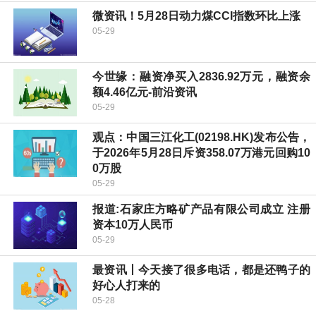
微资讯！5月28日动力煤CCI指数环比上涨
05-29
今世缘：融资净买入2836.92万元，融资余
额4.46亿元-前沿资讯
05-29
观点：中国三江化工(02198.HK)发布公告，
于2026年5月28日斥资358.07万港元回购10
0万股
05-29
报道:石家庄方略矿产品有限公司成立 注册
资本10万人民币
05-29
最资讯丨今天接了很多电话，都是还鸭子的
好心人打来的
05-28