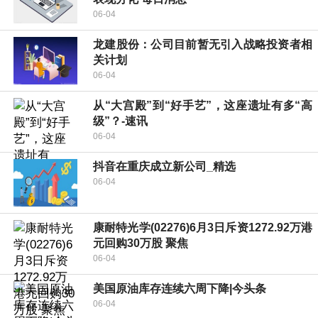
06-04
龙建股份：公司目前暂无引入战略投资者相
关计划
06-04
从“大宫殿”到“好手艺”，这座遗址有多“高
级”？-速讯
06-04
抖音在重庆成立新公司_精选
06-04
康耐特光学(02276)6月3日斥资1272.92万港
元回购30万股 聚焦
06-04
美国原油库存连续六周下降|今头条
06-04