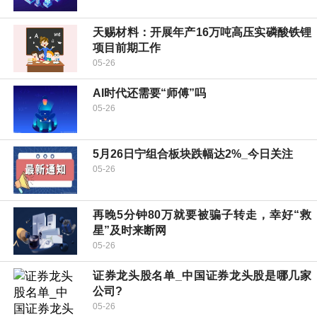
天赐材料：开展年产16万吨高压实磷酸铁锂
项目前期工作
05-26
AI时代还需要“师傅”吗
05-26
5月26日宁组合板块跌幅达2%_今日关注
05-26
再晚5分钟80万就要被骗子转走，幸好“救
星”及时来断网
05-26
证券龙头股名单_中国证券龙头股是哪几家
公司?
05-26