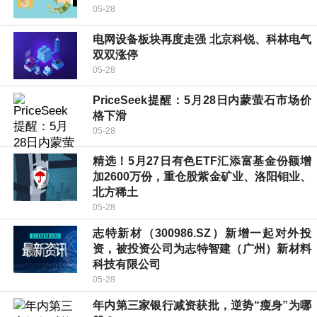
05-28
电网设备板块再度走强 北京科锐、科林电气
双双涨停
05-28
PriceSeek提醒：5月28日内蒙萤石市场价
格下滑
05-28
精选！5月27日有色ETF汇添富基金份额增
加2600万份，重仓股紫金矿业、洛阳钼业、
北方稀土
05-28
志特新材（300986.SZ）新增一起对外投
资，被投资公司为志特智建（广州）新材料
科技有限公司
05-28
年内第三家银行减资获批，逆势“瘦身”为哪