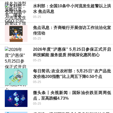
水利部：全国10条中小河流发生超警以上洪
水 焦点讯息
05-25
焦点讯息：齐商银行开展信访工作法治化宣
传活动
05-25
2026年度“沪惠保” 5月25日参保正式开启
科技赋能 服务提质 持续深化惠民初心
05-25
每日简讯:农业农村部：5月25日“农产品批
发价格200指数”比上周五下降0.50个点
05-25
微头条丨央视新闻：国际油价跌至两周低
点，至高跌幅4.73%
05-25