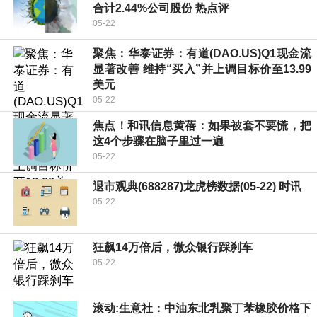
合计2.44%公司股份 热点评
05-22
聚焦：华泰证券：有道(DAO.US)Q1现金流
显著改善 维持“买入”并上调目标价至13.99
美元
05-22
焦点！和讯信息黄蓓：如果被套不要慌，把
这4个步骤在脑子里过一遍
05-22
退市观典(688287)龙虎榜数据(05-22) 时讯
05-22
狂飙14万倍后，微众银行踩刹车
05-22
滚动:生意社：中油东北乳聚丁苯橡胶价格下