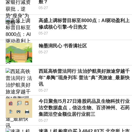
般？
05-27
高盛上调标普目标至8000点：AI驱动盈利上
修成核心引擎-今日热文
05-27
翰墨润民心 书香满社区
05-27
西延高铁普法同行 法治护航美好旅途穿越千
年“皋陶”现身列车 普法“典”亮旅途_最新快
讯
05-27
今日聚焦!5月27日港股药品及生物科技行业
沽空数据盘点，信达生物、百济神州、石药
集团沽空金额位居行业前三
05-27
速递！机构席位买入4842.83万 北交所上市