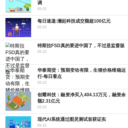
调
05-22
每日速递:澜起科技成交额超100亿元
05-22
特斯拉FSD真的要进中国了，不过是监督版
05-22
华泰期货：预期变动有限，生猪价格维稳运
行-每日看点
05-22
创耀科技：融资净买入404.13万元，融资余
额2.31亿元
05-22
现代AI系统通过图灵测试首获证实
05-22