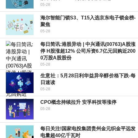
05-28
海尔智能门锁S3、T15入选京东电子锁金榜-
聚焦
05-28
每日简讯:港股异动 | 中兴通讯(00763)A股涨
停 H股涨超12% 公司斥资6.7亿元回购近200
0万股A股股份
05-28
生意社：5月28日利华益异辛醇价格下跌-每
日速读
05-28
CPO概念持续拉升 安孚科技等涨停
05-28
每日关注!国家电投集团贵州金元织金平远发
电量超40亿千瓦时