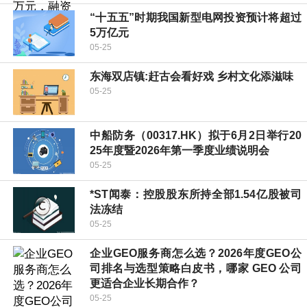
“十五五”时期我国新型电网投资预计将超过
5万亿元
05-25
东海双店镇:赶古会看好戏 乡村文化添滋味
05-25
中船防务（00317.HK）拟于6月2日举行20
25年度暨2026年第一季度业绩说明会
05-25
*ST闻泰：控股股东所持全部1.54亿股被司
法冻结
05-25
企业GEO服务商怎么选？2026年度GEO公
司排名与选型策略白皮书，哪家 GEO 公司
更适合企业长期合作？
05-25