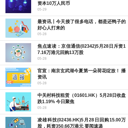
资本10万人民币
05-29
最资讯丨今天接了很多电话，都是还鸭子的
好心人打来的
05-28
焦点速读：京信通信(02342)5月28日斥资1
7.16万港元回购13万股
05-28
官宣：南京玄武湖今夏第一朵荷花绽放！ 播
资讯
05-28
中关村科技租赁（01601.HK）5月28日收盘
跌1.19% 今日聚焦
05-28
凌雄科技(02436.HK)5月28日回购15.00万
股，耗资350.66万港元 要闻速递