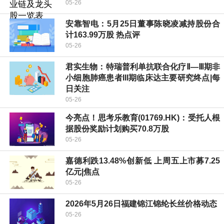
05-26
安靠智电：5月25日董事陈晓凌减持股份合
计163.99万股 热点评
05-26
君实生物：特瑞普利单抗联合化疗Ⅱ—Ⅲ期非
小细胞肺癌患者III期临床达主要研究终点|每
日关注
05-26
今亮点！思考乐教育(01769.HK)：受托人根
据股份奖励计划购买70.8万股
05-26
嘉德利跌13.48%创新低 上周五上市募7.25
亿元|焦点
05-26
2026年5月26日福建锦江锦纶长丝价格动态
05-26