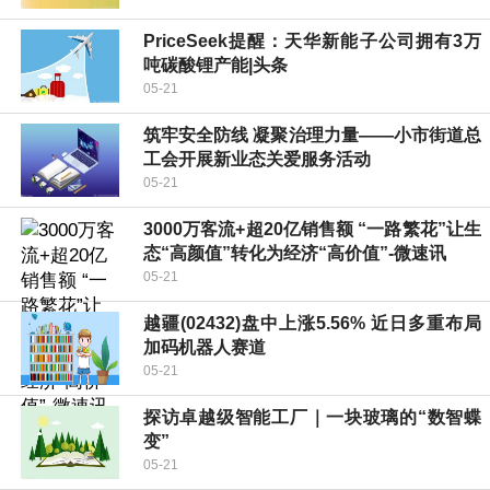
PriceSeek提醒：天华新能子公司拥有3万
吨碳酸锂产能|头条
05-21
筑牢安全防线 凝聚治理力量——小市街道总
工会开展新业态关爱服务活动
05-21
3000万客流+超20亿销售额 “一路繁花”让生
态“高颜值”转化为经济“高价值”-微速讯
05-21
越疆(02432)盘中上涨5.56% 近日多重布局
加码机器人赛道
05-21
探访卓越级智能工厂｜一块玻璃的“数智蝶
变”
05-21