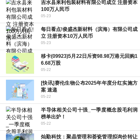
吉水县来利包装材料有限公司成立 注册资本
100万人民币
05-23
每日看点!俊盛杰新材料（滨海）有限公司成
立 注册资本10万人民币
05-23
移卡(09923)5月22日斥资98.98万港元回购1
6.68万股
05-22
[快讯]赛伦生物公布2025年年度分红实施方
案 速递
05-22
半导体相关公司十强_一季度概念股毛利润
榜单出炉！
05-22
灿勤科技：聚晶管理和荟瓷管理拟询价转让