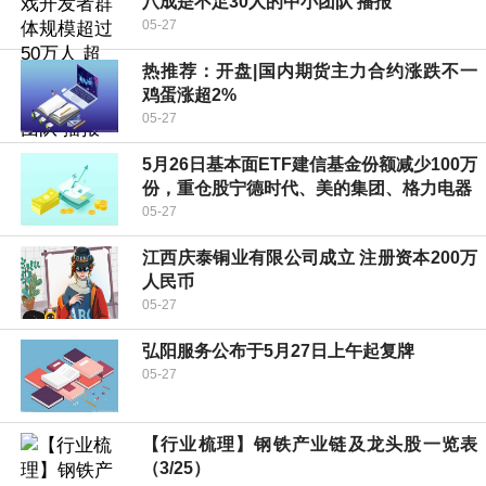
八成是不足30人的中小团队 播报
05-27
热推荐：开盘|国内期货主力合约涨跌不一
鸡蛋涨超2%
05-27
5月26日基本面ETF建信基金份额减少100万
份，重仓股宁德时代、美的集团、格力电器
05-27
江西庆泰铜业有限公司成立 注册资本200万
人民币
05-27
弘阳服务公布于5月27日上午起复牌
05-27
【行业梳理】钢铁产业链及龙头股一览表
（3/25）