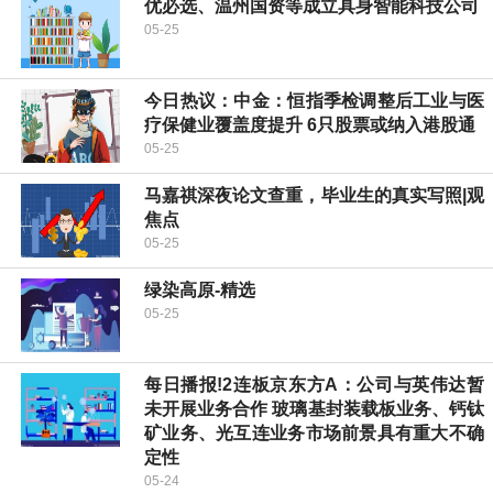
优必选、温州国资等成立具身智能科技公司
05-25
今日热议：中金：恒指季检调整后工业与医
疗保健业覆盖度提升 6只股票或纳入港股通
05-25
马嘉祺深夜论文查重，毕业生的真实写照|观
焦点
05-25
绿染高原-精选
05-25
每日播报!2连板京东方A：公司与英伟达暂
未开展业务合作 玻璃基封装载板业务、钙钛
矿业务、光互连业务市场前景具有重大不确
定性
05-24