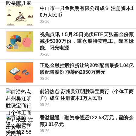
中山市一只鱼照明有限公司成立 注册资本1
0万人民币
05-26
视焦点讯！5月25日光伏ETF天弘基金份额
减少5300万份，重仓股特变电工、隆基绿
能、阳光电源
05-26
正乾金融控股拟折让约20%配售最多1.04亿
股配售股份 净筹约2050万港元
05-26
前沿热点:苏州吴江明胜珠宝商行（个体工商
户）成立 注册资本1万人民币
05-26
香溢融通：融资净偿还122.58万元，融资余
额3.01亿元
05-26