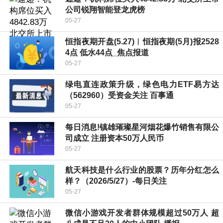
公司锐翔智能登龙虎榜
05-27
恒指夜期开盘(5.27)︱恒指夜期(5月)报2528
4点 低水44点_焦点报道
05-27
绿电直连政策升级，绿色电力ETF易方达
（562960）受资金关注 百事通
05-27
每日消息!镇雄璀璨星河烟花爆竹销售有限公
司成立 注册资本50万人民币
05-27
航天科技是什么行业的股票？历年分红怎么
样？（2026/5/27）-每日关注
05-27
微信小游戏开发者群体规模超过50万人 超