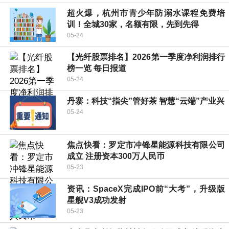
超火爆，杭州市青少年防溺水课程免费培
训！全城30家，名额有限，先到先得
05-24
【光纤股票排名】2026第一季度净利润排行
榜一览 每日报道
05-24
丹寨：科技“指尖”管好茶 智慧“云端”产业兴
05-24
焦点快看：罗定市冲锋星能源科技有限公司
成立 注册资本300万人民币
05-23
资讯：SpaceX完成IPO前“大考”，升级版
星舰V3成功发射
05-23