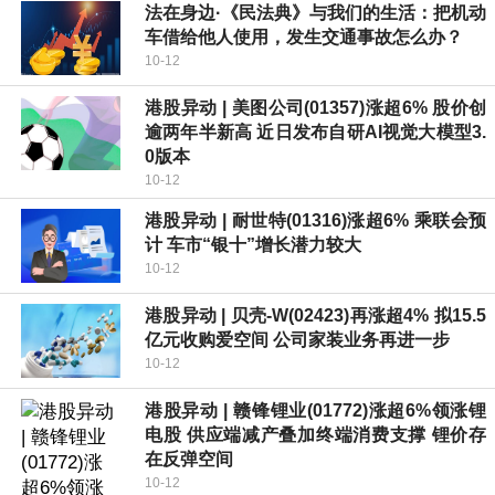
法在身边·《民法典》与我们的生活：把机动
车借给他人使用，发生交通事故怎么办？
10-12
港股异动 | 美图公司(01357)涨超6% 股价创
逾两年半新高 近日发布自研AI视觉大模型3.
0版本
10-12
港股异动 | 耐世特(01316)涨超6% 乘联会预
计 车市“银十”增长潜力较大
10-12
港股异动 | 贝壳-W(02423)再涨超4% 拟15.5
亿元收购爱空间 公司家装业务再进一步
10-12
港股异动 | 赣锋锂业(01772)涨超6%领涨锂
电股 供应端减产叠加终端消费支撑 锂价存
在反弹空间
10-12